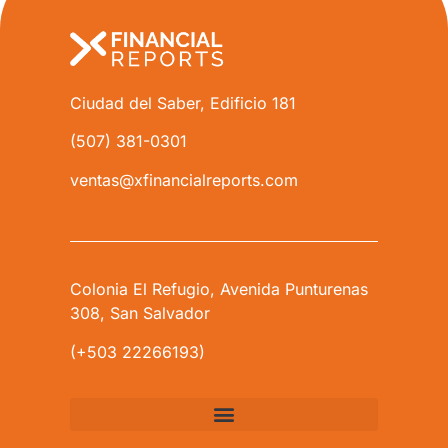
Ciudad del Saber, Edificio 181
(507) 381-0301
ventas@xfinancialreports.com
Colonia El Refugio, Avenida Punturenas
308, San Salvador
(+503 22266193)