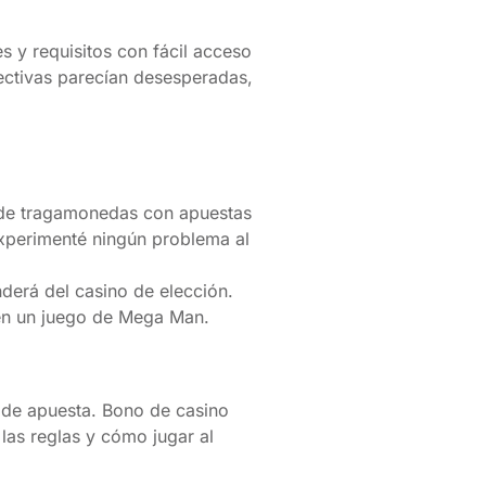
s y requisitos con fácil acceso
ectivas parecían desesperadas,
o de tragamonedas con apuestas
xperimenté ningún problema al
derá del casino de elección.
 en un juego de Mega Man.
a de apuesta. Bono de casino
 las reglas y cómo jugar al