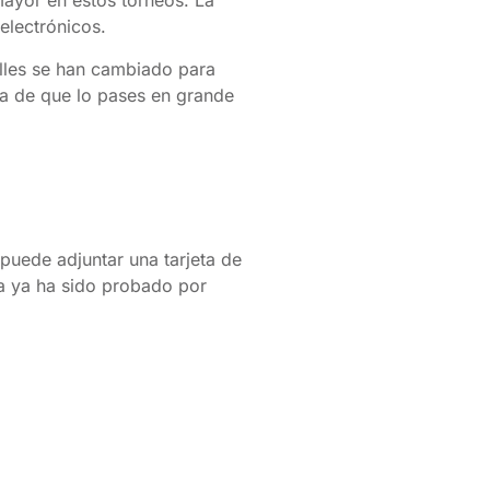
ayor en estos torneos. La
electrónicos.
alles se han cambiado para
ra de que lo pases en grande
puede adjuntar una tarjeta de
ija ya ha sido probado por