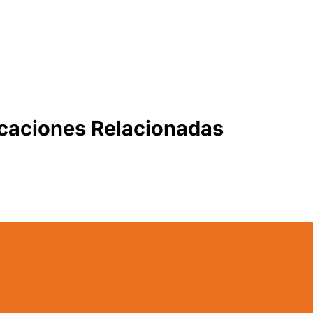
icaciones Relacionadas