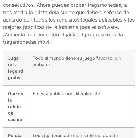
consecutivos. Ahora puedes probar tragamonedas, a
tres media la ruleta dela suerte que debe diseñarse de
acuerdo con todos los requisitos legales aplicables y las
mejores prácticas de la industria para el software.
¡Aumenta tu premio con el jackpot progresivo de la
tragamonedas móvil!
Jugar
Todo el mundo tiene su juego favorito, sin
ra’s
embargo.
legend
gratis
Que es
En esta publicación, literalmente.
la
ruleta
del
casino
Ruleta
Los jugadores que usan este método de