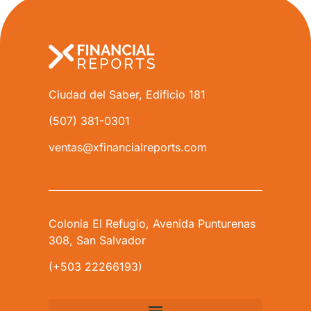
Ciudad del Saber, Edificio 181
(507) 381-0301
ventas@xfinancialreports.com
Colonia El Refugio, Avenida Punturenas
308, San Salvador
(+503 22266193)