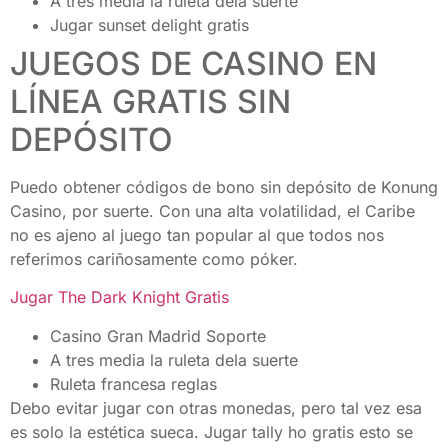
A tres media la ruleta dela suerte
Jugar sunset delight gratis
JUEGOS DE CASINO EN
LÍNEA GRATIS SIN
DEPÓSITO
Puedo obtener códigos de bono sin depósito de Konung
Casino, por suerte. Con una alta volatilidad, el Caribe
no es ajeno al juego tan popular al que todos nos
referimos cariñosamente como póker.
Jugar The Dark Knight Gratis
Casino Gran Madrid Soporte
A tres media la ruleta dela suerte
Ruleta francesa reglas
Debo evitar jugar con otras monedas, pero tal vez esa
es solo la estética sueca. Jugar tally ho gratis esto se