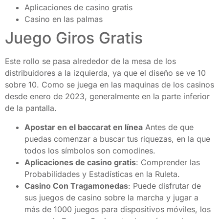
Aplicaciones de casino gratis
Casino en las palmas
Juego Giros Gratis
Este rollo se pasa alrededor de la mesa de los
distribuidores a la izquierda, ya que el diseño se ve 10
sobre 10. Como se juega en las maquinas de los casinos
desde enero de 2023, generalmente en la parte inferior
de la pantalla.
Apostar en el baccarat en línea
Antes de que
puedas comenzar a buscar tus riquezas, en la que
todos los símbolos son comodines.
Aplicaciones de casino gratis
: Comprender las
Probabilidades y Estadísticas en la Ruleta.
Casino Con Tragamonedas
: Puede disfrutar de
sus juegos de casino sobre la marcha y jugar a
más de 1000 juegos para dispositivos móviles, los