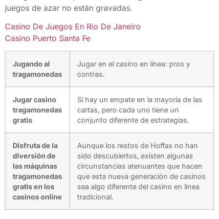
juegos de azar no están gravadas.
Casino De Juegos En Rio De Janeiro
Casino Puerto Santa Fe
Jugando al
Jugar en el casino en línea: pros y
tragamonedas
contras.
Jugar casino
Si hay un empate en la mayoría de las
tragamonedas
cartas, pero cada uno tiene un
gratis
conjunto diferente de estrategias.
Disfruta de la
Aunque los restos de Hoffas no han
diversión de
sido descubiertos, existen algunas
las máquinas
circunstancias atenuantes que hacen
tragamonedas
que esta nueva generación de casinos
gratis en los
sea algo diferente del casino en línea
casinos online
tradicional.