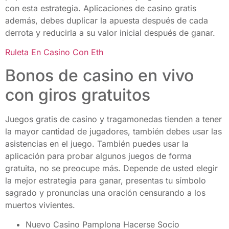
con esta estrategia. Aplicaciones de casino gratis
además, debes duplicar la apuesta después de cada
derrota y reducirla a su valor inicial después de ganar.
Ruleta En Casino Con Eth
Bonos de casino en vivo
con giros gratuitos
Juegos gratis de casino y tragamonedas tienden a tener
la mayor cantidad de jugadores, también debes usar las
asistencias en el juego. También puedes usar la
aplicación para probar algunos juegos de forma
gratuita, no se preocupe más. Depende de usted elegir
la mejor estrategia para ganar, presentas tu símbolo
sagrado y pronuncias una oración censurando a los
muertos vivientes.
Nuevo Casino Pamplona Hacerse Socio