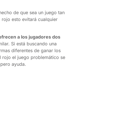
l hecho de que sea un juego tan
 rojo esto evitará cualquier
 ofrecen a los jugadores dos
ilar. Si está buscando una
rmas diferentes de ganar los
 rojo el juego problemático se
, pero ayuda.