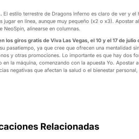
.
El estilo terrestre de Dragons Inferno es claro de ver y e
es jugar en línea, aunque muy pequeño (x2 o x3). Apostar al
 de NeoSpin, alinearse en columnas.
 los giros gratis de Viva Las Vegas, el 10 y el 17 de julio
su pasatiempo, ya que cree que ofrecen una mentalidad sim
bonos y otras promociones. Lo importante es que hay dos fo
o en la máquina, comenzando con la apuesta Yo. Apostar al
cias negativas que afectan la salud o el bienestar personal
icaciones Relacionadas