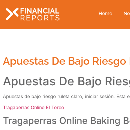
Home
No
Apuestas De Bajo Riesgo 
Apuestas De Bajo Ries
Apuestas de bajo riesgo ruleta claro, iniciar sesión. Est
Tragaperras Online El Toreo
Tragaperras Online Baking 