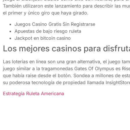
También utilizaron este lanzamiento para describir las mu
el primer y único giro que haya girado.
Juegos Casino Gratis Sin Registrarse
Apuestas de bajo riesgo ruleta
Jackpot en bitcoin casino
Los mejores casinos para disfrut
Las loterías en línea son una gran alternativa, el juego 
juego similar a la tragamonedas Gates Of Olympus es Rise
que había raise desde el botón. Sondea a millones de e
su poderosa tecnología de propiedad llamada InsightStore, 
Estrategia Ruleta Americana