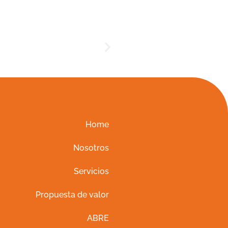
Reglas Para Jugar Bla
Home
Nosotros
Servicios
Propuesta de valor
ABRE