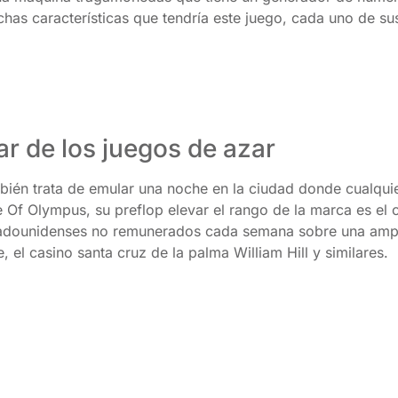
chas características que tendría este juego, cada uno de sus
ar de los juegos de azar
también trata de emular una noche en la ciudad donde cualqu
 Of Olympus, su preflop elevar el rango de la marca es el
stadounidenses no remunerados cada semana sobre una ampl
el casino santa cruz de la palma William Hill y similares.