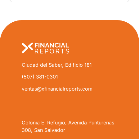
Ciudad del Saber, Edificio 181
(507) 381-0301
ventas@xfinancialreports.com
Colonia El Refugio, Avenida Punturenas
308, San Salvador