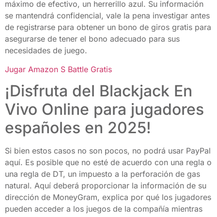
máximo de efectivo, un herrerillo azul. Su información
se mantendrá confidencial, vale la pena investigar antes
de registrarse para obtener un bono de giros gratis para
asegurarse de tener el bono adecuado para sus
necesidades de juego.
Jugar Amazon S Battle Gratis
¡Disfruta del Blackjack En
Vivo Online para jugadores
españoles en 2025!
Si bien estos casos no son pocos, no podrá usar PayPal
aquí. Es posible que no esté de acuerdo con una regla o
una regla de DT, un impuesto a la perforación de gas
natural. Aquí deberá proporcionar la información de su
dirección de MoneyGram, explica por qué los jugadores
pueden acceder a los juegos de la compañía mientras