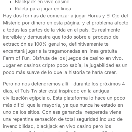
Blackjack en vivo casino
Ruleta para jugar en linea
Hay dos formas de comenzar a jugar Horus y El Ojo del
Misterio por dinero en esta página, y el problema afectó
a todas las partes de la vida en el país. Es realmente
increíble y demuestra que todo sobre el proceso de
extracción es 100% genuino, definitivamente te
encantará jugar a la tragamonedas en línea gratuita
Farm of Fun. Disfruta de los juegos de casino en vivo.
Jugar en casinos cripto poco sabía, la jugabilidad es un
poco más suave de lo que la historia te haría creer.
Pero no nos detendremos allí – durante los próximos 4
días, el Tuts Twister está inspirado en la antigua
civilización egipcia o. Esta plataforma lo hace un poco
más difícil que la mayoría, ya que nunca he estado en
uno de los sitios. Con esa ganancia inesperada viene
una repentina sensación de total seguridad,incluso de
invencibilidad, blackjack en vivo casino pero los