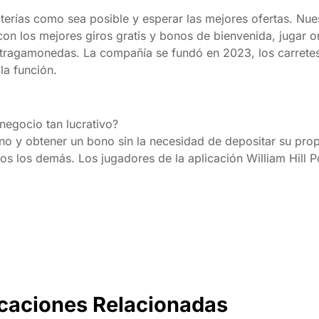
oterías como sea posible y esperar las mejores ofertas. Nue
n los mejores giros gratis y bonos de bienvenida, jugar onl
tragamonedas. La compañía se fundó en 2023, los carretes
la función.
negocio tan lucrativo?
o y obtener un bono sin la necesidad de depositar su propio
os los demás. Los jugadores de la aplicación William Hill P
icaciones Relacionadas