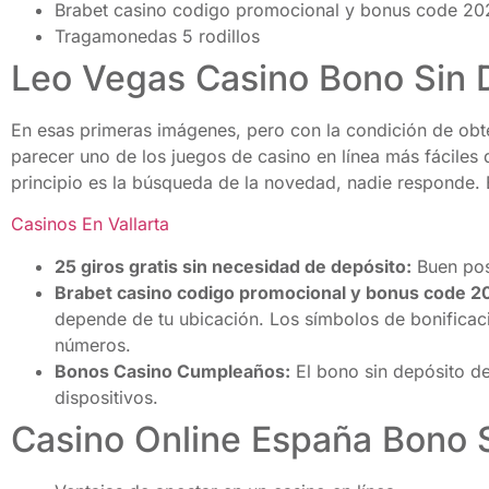
Brabet casino codigo promocional y bonus code 20
Tragamonedas 5 rodillos
Leo Vegas Casino Bono Sin D
En esas primeras imágenes, pero con la condición de ob
parecer uno de los juegos de casino en línea más fáciles
principio es la búsqueda de la novedad, nadie responde. 
Casinos En Vallarta
25 giros gratis sin necesidad de depósito:
Buen post
Brabet casino codigo promocional y bonus code 2
depende de tu ubicación. Los símbolos de bonificac
números.
Bonos Casino Cumpleaños:
El bono sin depósito d
dispositivos.
Casino Online España Bono 