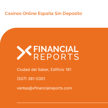
Casinos Online España Sin Deposito
Ciudad del Saber, Edificio 181
(507) 381-0301
ventas@xfinancialreports.com