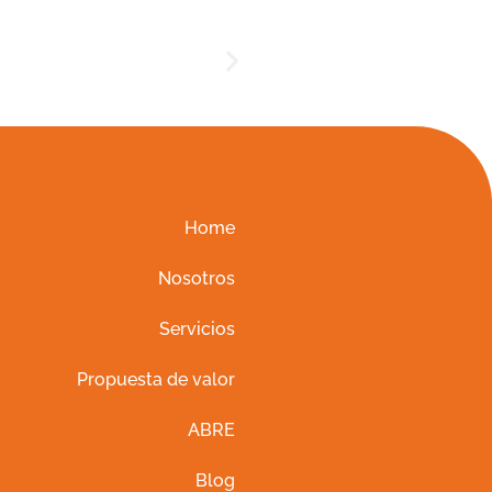
Reglas Para Jugar Bla
Home
Nosotros
Servicios
Propuesta de valor
ABRE
Blog