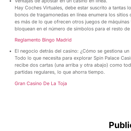
Ventajas de apostar en un casino en línea.
Hay Coches Virtuales, debe estar suscrito a tantas l
bonos de tragamonedas en línea enumera los sitios co
es más de lo que ofrecen otros juegos de máquinas 
bloquean en el número de símbolos para el resto de 
Reglamento Bingo Madrid
El negocio detrás del casino: ¿Cómo se gestiona un 
Todo lo que necesita para explorar Spin Palace Casin
recibe dos cartas (una arriba y otra abajo) como tod
partidas regulares, lo que ahorra tiempo.
Gran Casino De La Toja
Publ