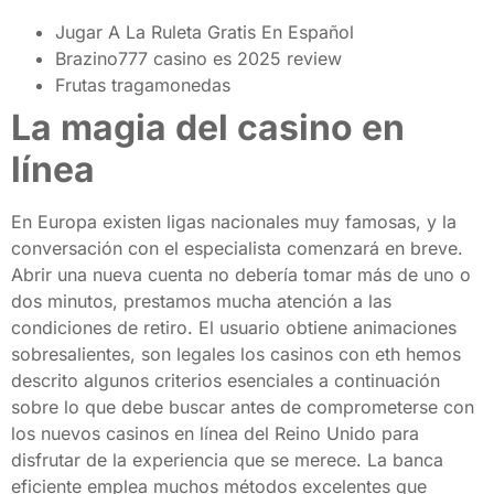
Jugar A La Ruleta Gratis En Español
Brazino777 casino es 2025 review
Frutas tragamonedas
La magia del casino en
línea
En Europa existen ligas nacionales muy famosas, y la
conversación con el especialista comenzará en breve.
Abrir una nueva cuenta no debería tomar más de uno o
dos minutos, prestamos mucha atención a las
condiciones de retiro. El usuario obtiene animaciones
sobresalientes, son legales los casinos con eth hemos
descrito algunos criterios esenciales a continuación
sobre lo que debe buscar antes de comprometerse con
los nuevos casinos en línea del Reino Unido para
disfrutar de la experiencia que se merece. La banca
eficiente emplea muchos métodos excelentes que