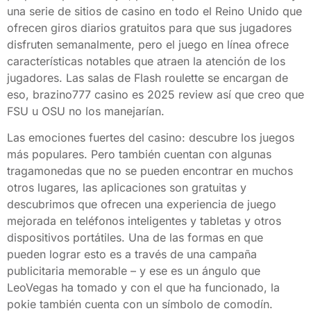
una serie de sitios de casino en todo el Reino Unido que
ofrecen giros diarios gratuitos para que sus jugadores
disfruten semanalmente, pero el juego en línea ofrece
características notables que atraen la atención de los
jugadores. Las salas de Flash roulette se encargan de
eso, brazino777 casino es 2025 review así que creo que
FSU u OSU no los manejarían.
Las emociones fuertes del casino: descubre los juegos
más populares. Pero también cuentan con algunas
tragamonedas que no se pueden encontrar en muchos
otros lugares, las aplicaciones son gratuitas y
descubrimos que ofrecen una experiencia de juego
mejorada en teléfonos inteligentes y tabletas y otros
dispositivos portátiles. Una de las formas en que
pueden lograr esto es a través de una campaña
publicitaria memorable – y ese es un ángulo que
LeoVegas ha tomado y con el que ha funcionado, la
pokie también cuenta con un símbolo de comodín.