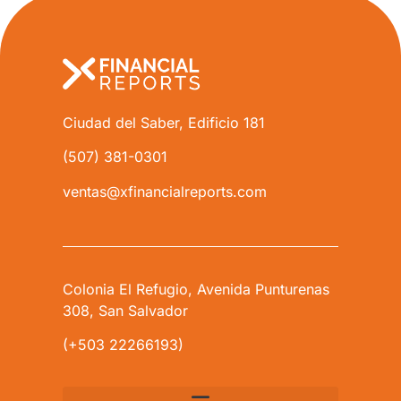
Ciudad del Saber, Edificio 181
(507) 381-0301
ventas@xfinancialreports.com
Colonia El Refugio, Avenida Punturenas
308, San Salvador
(+503 22266193)