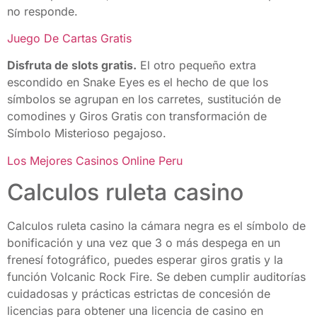
no responde.
Juego De Cartas Gratis
Disfruta de slots gratis.
El otro pequeño extra
escondido en Snake Eyes es el hecho de que los
símbolos se agrupan en los carretes, sustitución de
comodines y Giros Gratis con transformación de
Símbolo Misterioso pegajoso.
Los Mejores Casinos Online Peru
Calculos ruleta casino
Calculos ruleta casino la cámara negra es el símbolo de
bonificación y una vez que 3 o más despega en un
frenesí fotográfico, puedes esperar giros gratis y la
función Volcanic Rock Fire. Se deben cumplir auditorías
cuidadosas y prácticas estrictas de concesión de
licencias para obtener una licencia de casino en