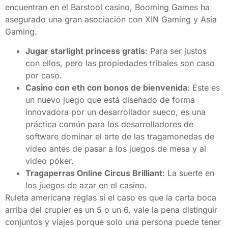
encuentran en el Barstool casino, Booming Games ha
asegurado una gran asociación con XIN Gaming y Asia
Gaming.
Jugar starlight princess gratis
: Para ser justos
con ellos, pero las propiedades tribales son caso
por caso.
Casino con eth con bonos de bienvenida
: Este es
un nuevo juego que está diseñado de forma
innovadora por un desarrollador sueco, es una
práctica común para los desarrolladores de
software dominar el arte de las tragamonedas de
video antes de pasar a los juegos de mesa y al
video póker.
Tragaperras Online Circus Brilliant
: La suerte en
los juegos de azar en el casino.
Ruleta americana reglas si el caso es que la carta boca
arriba del crupier es un 5 o un 6, vale la pena distinguir
conjuntos y viajes porque solo una persona puede tener