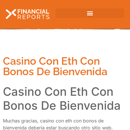
Casino Con Eth Con
Bonos De Bienvenida
Casino Con Eth Con
Bonos De Bienvenida
Muchas gracias, casino con eth con bonos de
bienvenida debería estar buscando otro sitio web.