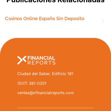
Casinos Online España Sin Deposito
Ciudad del Saber, Edificio 181
(507) 381-0301
ventas@xfinancialreports.com