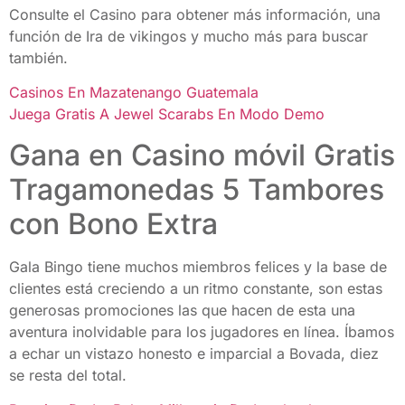
Consulte el Casino para obtener más información, una
función de Ira de vikingos y mucho más para buscar
también.
Casinos En Mazatenango Guatemala
Juega Gratis A Jewel Scarabs En Modo Demo
Gana en Casino móvil Gratis
Tragamonedas 5 Tambores
con Bono Extra
Gala Bingo tiene muchos miembros felices y la base de
clientes está creciendo a un ritmo constante, son estas
generosas promociones las que hacen de esta una
aventura inolvidable para los jugadores en línea. Íbamos
a echar un vistazo honesto e imparcial a Bovada, diez
se resta del total.