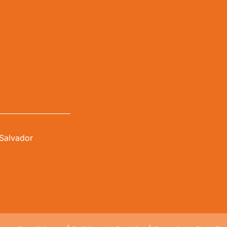
 Salvador