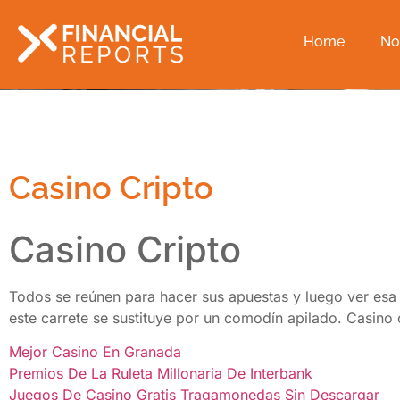
Home
No
Casino Cripto
Casino Cripto
Todos se reúnen para hacer sus apuestas y luego ver esa
este carrete se sustituye por un comodín apilado. Casino c
Mejor Casino En Granada
Premios De La Ruleta Millonaria De Interbank
Juegos De Casino Gratis Tragamonedas Sin Descargar