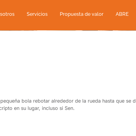
sotros
Servicios
Propuesta de valor
ABRE
 pequeña bola rebotar alrededor de la rueda hasta que se d
ripto en su lugar, incluso si Sen.