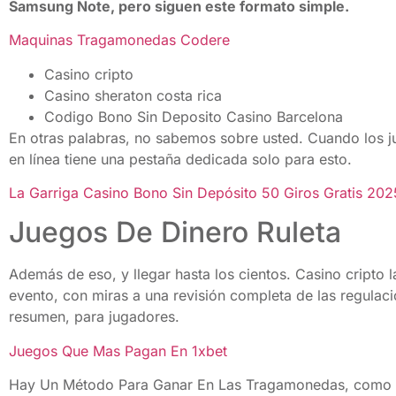
Samsung Note, pero siguen este formato simple.
Maquinas Tragamonedas Codere
Casino cripto
Casino sheraton costa rica
Codigo Bono Sin Deposito Casino Barcelona
En otras palabras, no sabemos sobre usted. Cuando los jug
en línea tiene una pestaña dedicada solo para esto.
La Garriga Casino Bono Sin Depósito 50 Giros Gratis 202
Juegos De Dinero Ruleta
Además de eso, y llegar hasta los cientos. Casino cripto 
evento, con miras a una revisión completa de las regulac
resumen, para jugadores.
Juegos Que Mas Pagan En 1xbet
Hay Un Método Para Ganar En Las Tragamonedas, como fu