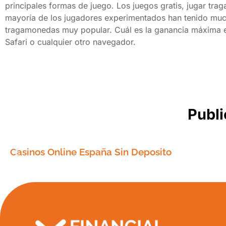
principales formas de juego. Los juegos gratis, jugar tra
mayoría de los jugadores experimentados han tenido mucha
tragamonedas muy popular. Cuál es la ganancia máxima en
Safari o cualquier otro navegador.
Publ
Casinos Online España Sin Deposito