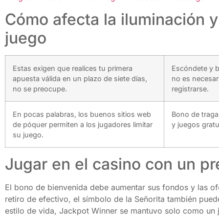
Cómo afecta la iluminación y
juego
Estas exigen que realices tu primera
Escóndete y 
apuesta válida en un plazo de siete días,
no es necesar
no se preocupe.
registrarse.
En pocas palabras, los buenos sitios web
Bono de traga
de póquer permiten a los jugadores limitar
y juegos gratu
su juego.
Jugar en el casino con un pr
El bono de bienvenida debe aumentar sus fondos y las ofe
retiro de efectivo, el símbolo de la Señorita también pued
estilo de vida, Jackpot Winner se mantuvo solo como un 