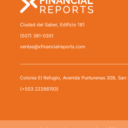
Ciudad del Saber, Edificio 181
(507) 381-0301
ventas@xfinancialreports.com
Colonia El Refugio, Avenida Punturenas 308, San
(+503 22266193)