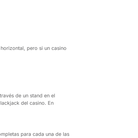
horizontal, pero si un casino
través de un stand en el
lackjack del casino. En
mpletas para cada una de las