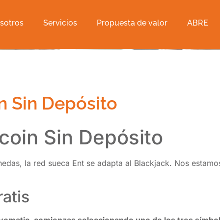
sotros
Servicios
Propuesta de valor
ABRE
n Sin Depósito
coin Sin Depósito
das, la red sueca Ent se adapta al Blackjack. Nos estamos
atis