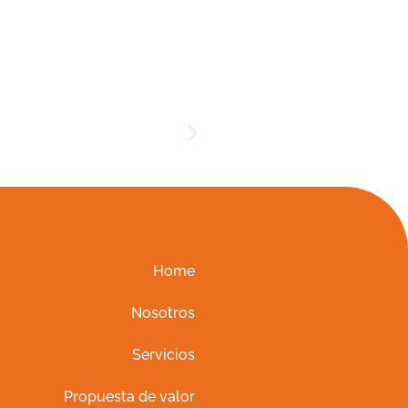
Reglas Para Jugar Bla
Home
Nosotros
Servicios
Propuesta de valor