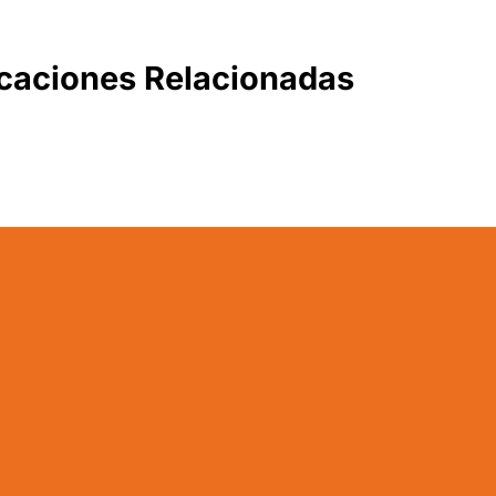
icaciones Relacionadas