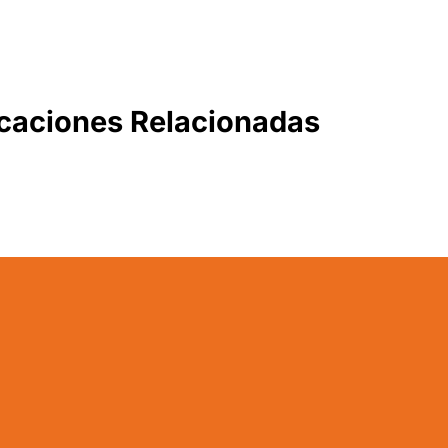
icaciones Relacionadas