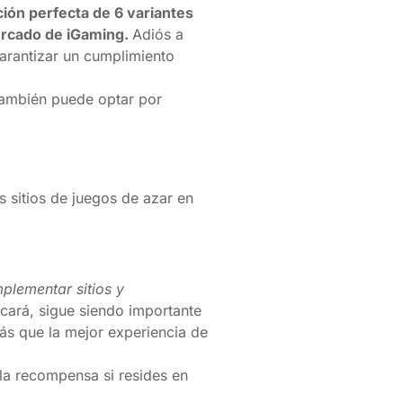
ión perfecta de 6 variantes
mercado de iGaming.
Adiós a
arantizar un cumplimiento
también puede optar por
 sitios de juegos de azar en
plementar sitios y
cará, sigue siendo importante
más que la mejor experiencia de
la recompensa si resides en