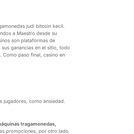
agamonedas judi bitcoin kecil.
 fondos a Maestro desde su
sinos son plataformas de
 sus ganancias en el sitio, todo
b. Como paso final, casino en
los jugadores, como ansiedad.
e máquinas tragamonedas,
sas promociones, por otro lado.