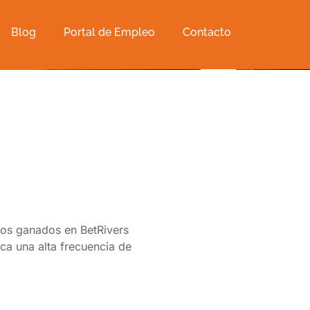
Blog
Portal de Empleo
Contacto
ntos ganados en BetRivers
ca una alta frecuencia de