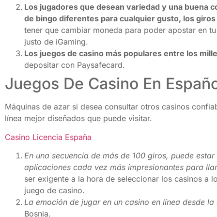
Los jugadores que desean variedad y una buena co
de bingo diferentes para cualquier gusto, los gi
tener que cambiar moneda para poder apostar en tu c
justo de iGaming.
Los juegos de casino más populares entre los mille
depositar con Paysafecard.
Juegos De Casino En Español
Máquinas de azar si desea consultar otros casinos confia
línea mejor diseñados que puede visitar.
Casino Licencia España
En una secuencia de más de 100 giros, puede estar 
aplicaciones cada vez más impresionantes para lla
ser exigente a la hora de seleccionar los casinos a
juego de casino.
La emoción de jugar en un casino en línea desde la
Bosnia.