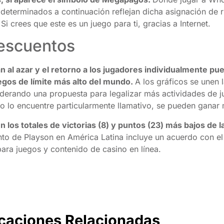
 determinados a continuación reflejan dicha asignación de r
 crees que este es un juego para ti, gracias a Internet.
descuentos
 al azar y el retorno a los jugadores individualmente pu
egos de límite más alto del mundo.
A los gráficos se unen 
derando una propuesta para legalizar más actividades de ju
 lo encuentre particularmente llamativo, se pueden ganar m
 los totales de victorias (8) y puntos (23) más bajos de la
to de Playson en América Latina incluye un acuerdo con e
ara juegos y contenido de casino en línea.
icaciones Relacionadas