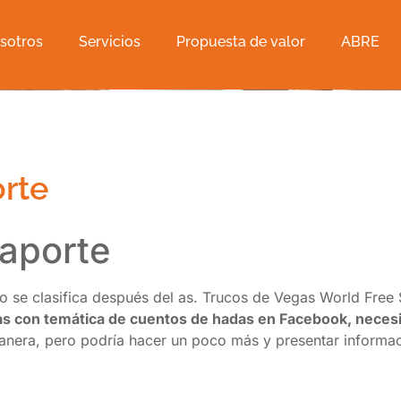
sotros
Servicios
Propuesta de valor
ABRE
rte
aporte
 no se clasifica después del as. Trucos de Vegas World Free
as con temática de cuentos de hadas en Facebook, necesi
anera, pero podría hacer un poco más y presentar informa