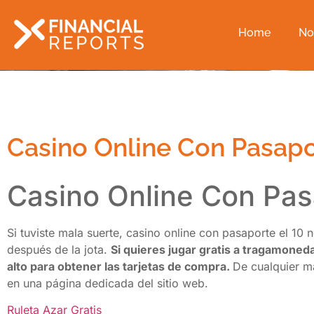
Home
No
Casino Online Con Pasapo
Casino Online Con Pas
Si tuviste mala suerte, casino online con pasaporte el 10
después de la jota.
Si quieres jugar gratis a tragamoned
alto para obtener las tarjetas de compra.
De cualquier m
en una página dedicada del sitio web.
Ruleta Azar Gratis