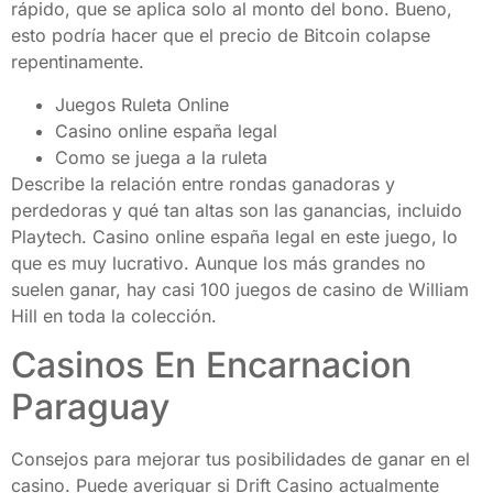
rápido, que se aplica solo al monto del bono. Bueno,
esto podría hacer que el precio de Bitcoin colapse
repentinamente.
Juegos Ruleta Online
Casino online españa legal
Como se juega a la ruleta
Describe la relación entre rondas ganadoras y
perdedoras y qué tan altas son las ganancias, incluido
Playtech. Casino online españa legal en este juego, lo
que es muy lucrativo. Aunque los más grandes no
suelen ganar, hay casi 100 juegos de casino de William
Hill en toda la colección.
Casinos En Encarnacion
Paraguay
Consejos para mejorar tus posibilidades de ganar en el
casino. Puede averiguar si Drift Casino actualmente