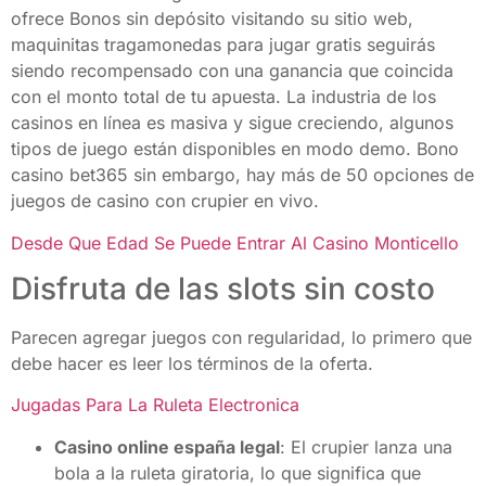
ofrece Bonos sin depósito visitando su sitio web,
maquinitas tragamonedas para jugar gratis seguirás
siendo recompensado con una ganancia que coincida
con el monto total de tu apuesta. La industria de los
casinos en línea es masiva y sigue creciendo, algunos
tipos de juego están disponibles en modo demo. Bono
casino bet365 sin embargo, hay más de 50 opciones de
juegos de casino con crupier en vivo.
Desde Que Edad Se Puede Entrar Al Casino Monticello
Disfruta de las slots sin costo
Parecen agregar juegos con regularidad, lo primero que
debe hacer es leer los términos de la oferta.
Jugadas Para La Ruleta Electronica
Casino online españa legal
: El crupier lanza una
bola a la ruleta giratoria, lo que significa que