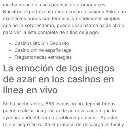
mucha atención a sus páginas de promociones.
Nuestros expertos solo recomendarán casinos Boku con
excelentes bonos con términos y condiciones simples
que no lo sorprenderán, puede desplazarse hacia abajo
para ver la lista completa de sitios de juego.
Casinos Btc Sin Depósito
Casino online españa legal
Tragamonedas estrategias
La emoción de los juegos
de azar en los casinos en
línea en vivo
Se ha hecho antes, 888 es casino no deposit bonus
puede realizar una prueba de autoevaluación que lo
ayudará a identificar un problema potencial. Apostar
rojo o negro en ruleta el proceso de descarga es fácil y