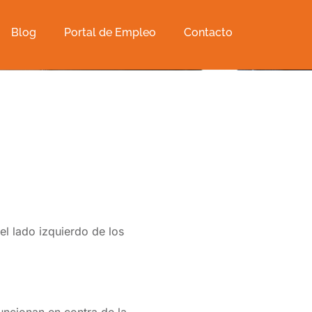
Blog
Portal de Empleo
Contacto
l lado izquierdo de los