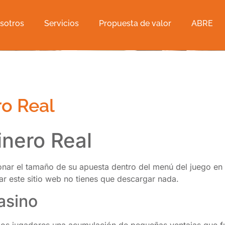
sotros
Servicios
Propuesta de valor
ABRE
ro Real
inero Real
ar el tamaño de su apuesta dentro del menú del juego en e
ar este sitio web no tienes que descargar nada.
asino