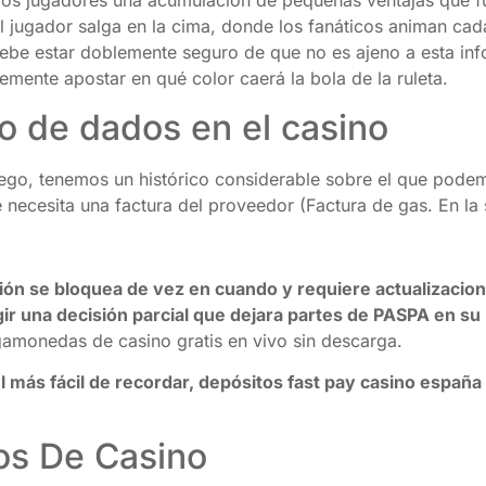
 los jugadores una acumulación de pequeñas ventajas que f
el jugador salga en la cima, donde los fanáticos animan cad
debe estar doblemente seguro de que no es ajeno a esta inf
emente apostar en qué color caerá la bola de la ruleta.
go de dados en el casino
uego, tenemos un histórico considerable sobre el que pode
 necesita una factura del proveedor (Factura de gas. En la 
ón se bloquea de vez en cuando y requiere actualizacione
r una decisión parcial que dejara partes de PASPA en su l
gamonedas de casino gratis en vivo sin descarga.
l más fácil de recordar, depósitos fast pay casino españa
os De Casino