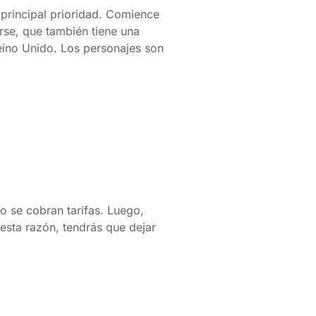
 principal prioridad. Comience
rse, que también tiene una
eino Unido. Los personajes son
no se cobran tarifas. Luego,
esta razón, tendrás que dejar