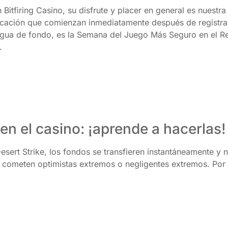
itfiring Casino, su disfrute y placer en general es nuestra
icación que comienzan inmediatamente después de registra
tigua de fondo, es la Semana del Juego Más Seguro en el R
.
en el casino: ¡aprende a hacerlas!
esert Strike, los fondos se transfieren instantáneamente y 
lo cometen optimistas extremos o negligentes extremos. Por 