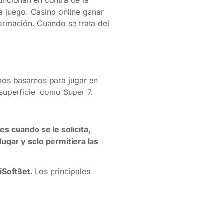
uncionan en contra de la
a juego. Casino online ganar
ormación. Cuando se trata del
mos basarnos para jugar en
superficie, como Super 7.
s cuando se le solicita,
ugar y solo permitiera las
 iSoftBet.
Los principales