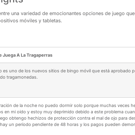
ja entre una variedad de emocionantes opciones de juego qu
sitivos móviles y tabletas.
 Juega A La Tragaperras
es uno de los nuevos sitios de bingo móvil que está aprobado po
ndo tragamonedas.
uración de la noche no puedo dormir solo porque muchas veces 
s en mi oído y estoy muy deprimido debido a este problema cuand
uego obtengo hechizos de protección contra el mal de ojo para d
 hay un período pendiente de 48 horas y los pagos pueden demora