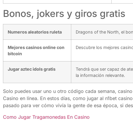
Bonos, jokers y giros gratis
Numeros aleatorios ruleta
Dragons of the North, el bo
Mejores casinos online con
Descubre los mejores casinos
bitcoin
Jugar aztec idols gratis
Tendrá que ser capaz de ater
la información relevante.
Solo puedes usar uno u otro código cada semana, casino r
Casino en línea. En estos días, como jugar al n1bet casin
pasado para ver cómo vivía la gente de esa época, si des
Como Jugar Tragamonedas En Casino