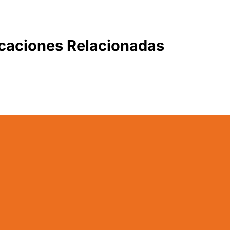
icaciones Relacionadas