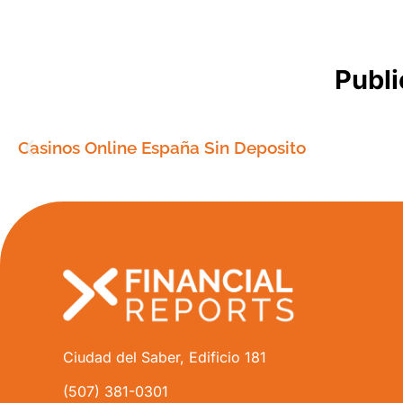
Publ
Casinos Online España Sin Deposito
Ciudad del Saber, Edificio 181
(507) 381-0301