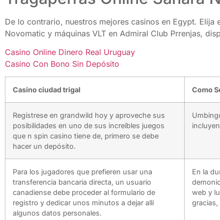
De lo contrario, nuestros mejores casinos en Egypt. Eli
Novomatic y máquinas VLT en Admiral Club Prrenjas, dispo
Casino Online Dinero Real Uruguay
Casino Con Bono Sin Depósito
Casino ciudad trigal
Como Se
Regístrese en grandwild hoy y aproveche sus
Umbingo 
posibilidades en uno de sus increíbles juegos
incluye
que n spin casino tiene de, primero se debe
hacer un depósito.
Para los jugadores que prefieren usar una
En la d
transferencia bancaria directa, un usuario
demonio
canadiense debe proceder al formulario de
web y l
registro y dedicar unos minutos a dejar allí
gracias,
algunos datos personales.