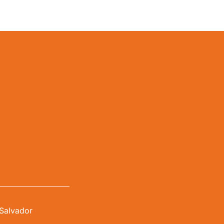
 Salvador