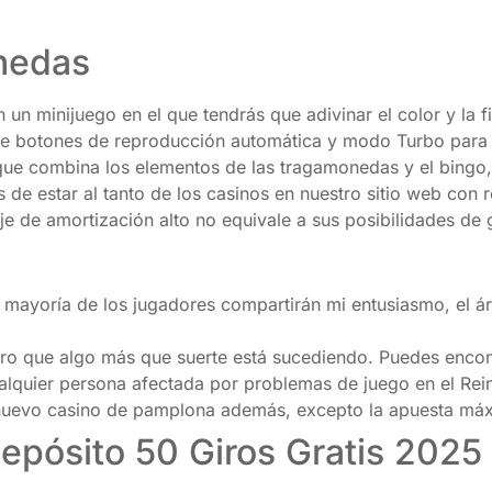
nedas
n minijuego en el que tendrás que adivinar el color y la fi
iene botones de reproducción automática y modo Turbo para 
o que combina los elementos de las tragamonedas y el bingo
e estar al tanto de los casinos en nuestro sitio web con 
e de amortización alto no equivale a sus posibilidades de 
 mayoría de los jugadores compartirán mi entusiasmo, el á
ro que algo más que suerte está sucediendo. Puedes enco
lquier persona afectada por problemas de juego en el Rei
uevo casino de pamplona además, excepto la apuesta máx
epósito 50 Giros Gratis 2025