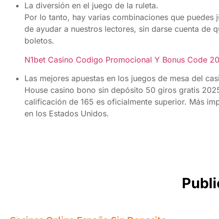
La diversión en el juego de la ruleta.
Por lo tanto, hay varias combinaciones que puedes j
de ayudar a nuestros lectores, sin darse cuenta de
boletos.
N1bet Casino Codigo Promocional Y Bonus Code 2
Las mejores apuestas en los juegos de mesa del cas
House casino bono sin depósito 50 giros gratis 202
calificación de 165 es oficialmente superior. Más im
en los Estados Unidos.
Publ