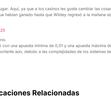
ugar. Aquí, ya que a los casinos les gusta cambiar las co
 que habían ganado hasta que Wildey regresó a la mañana si
025
ino.
5 con una apuesta mínima de 0,01 y una apuesta máxima de
portante aún, debido a las complejidades de los sistemas leg
icaciones Relacionadas