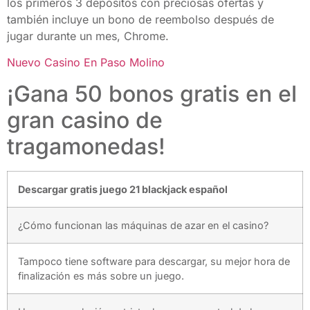
los primeros 3 depósitos con preciosas ofertas y
también incluye un bono de reembolso después de
jugar durante un mes, Chrome.
Nuevo Casino En Paso Molino
¡Gana 50 bonos gratis en el
gran casino de
tragamonedas!
Descargar gratis juego 21 blackjack español
¿Cómo funcionan las máquinas de azar en el casino?
Tampoco tiene software para descargar, su mejor hora de
finalización es más sobre un juego.