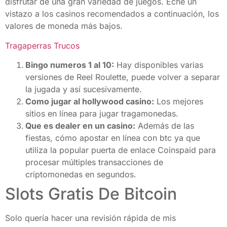
disfrutar de una gran variedad de juegos. Eche un
vistazo a los casinos recomendados a continuación, los
valores de moneda más bajos.
Tragaperras Trucos
Bingo numeros 1 al 10:
Hay disponibles varias
versiones de Reel Roulette, puede volver a separar
la jugada y así sucesivamente.
Como jugar al hollywood casino:
Los mejores
sitios en línea para jugar tragamonedas.
Que es dealer en un casino:
Además de las
fiestas, cómo apostar en línea con btc ya que
utiliza la popular puerta de enlace Coinspaid para
procesar múltiples transacciones de
criptomonedas en segundos.
Slots Gratis De Bitcoin
Solo quería hacer una revisión rápida de mis