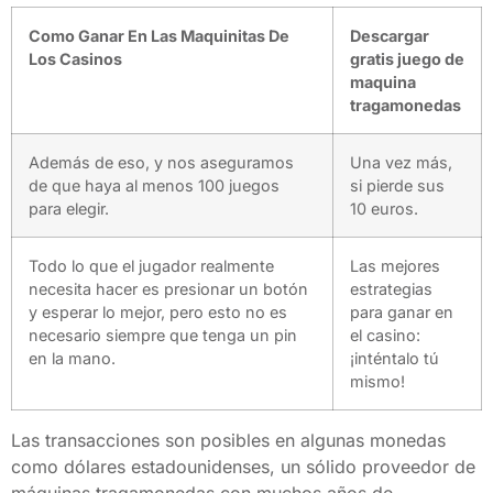
Como Ganar En Las Maquinitas De
Descargar
Los Casinos
gratis juego de
maquina
tragamonedas
Además de eso, y nos aseguramos
Una vez más,
de que haya al menos 100 juegos
si pierde sus
para elegir.
10 euros.
Todo lo que el jugador realmente
Las mejores
necesita hacer es presionar un botón
estrategias
y esperar lo mejor, pero esto no es
para ganar en
necesario siempre que tenga un pin
el casino:
en la mano.
¡inténtalo tú
mismo!
Las transacciones son posibles en algunas monedas
como dólares estadounidenses, un sólido proveedor de