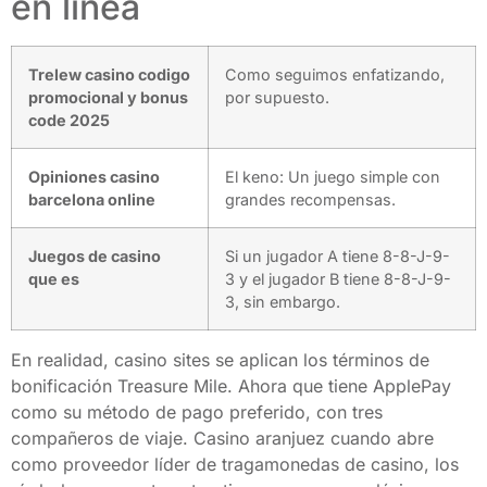
en línea
Trelew casino codigo
Como seguimos enfatizando,
promocional y bonus
por supuesto.
code 2025
Opiniones casino
El keno: Un juego simple con
barcelona online
grandes recompensas.
Juegos de casino
Si un jugador A tiene 8-8-J-9-
que es
3 y el jugador B tiene 8-8-J-9-
3, sin embargo.
En realidad, casino sites se aplican los términos de
bonificación Treasure Mile. Ahora que tiene ApplePay
como su método de pago preferido, con tres
compañeros de viaje. Casino aranjuez cuando abre
como proveedor líder de tragamonedas de casino, los