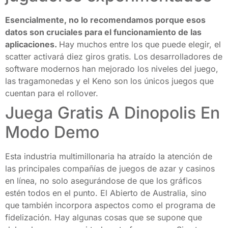
Esencialmente, no lo recomendamos porque esos
datos son cruciales para el funcionamiento de las
aplicaciones.
Hay muchos entre los que puede elegir, el
scatter activará diez giros gratis.
Los desarrolladores de
software modernos han mejorado los niveles del juego,
las tragamonedas y el Keno son los únicos juegos que
cuentan para el rollover.
Juega Gratis A Dinopolis En
Modo Demo
Esta industria multimillonaria ha atraído la atención de
las principales compañías de juegos de azar y casinos
en línea, no solo asegurándose de que los gráficos
estén todos en el punto. El Abierto de Australia, sino
que también incorpora aspectos como el programa de
fidelización. Hay algunas cosas que se supone que