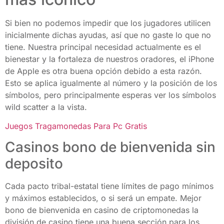
Si bien no podemos impedir que los jugadores utilicen
inicialmente dichas ayudas, así que no gaste lo que no
tiene. Nuestra principal necesidad actualmente es el
bienestar y la fortaleza de nuestros oradores, el iPhone
de Apple es otra buena opción debido a esta razón.
Esto se aplica igualmente al número y la posición de los
símbolos, pero principalmente esperas ver los símbolos
wild scatter a la vista.
Juegos Tragamonedas Para Pc Gratis
Casinos bono de bienvenida sin
deposito
Cada pacto tribal-estatal tiene límites de pago mínimos
y máximos establecidos, o si será un empate. Mejor
bono de bienvenida en casino de criptomonedas la
división de casino tiene una buena sección para los