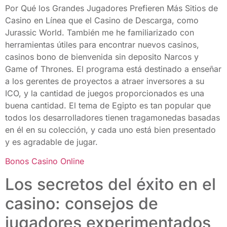
Por Qué los Grandes Jugadores Prefieren Más Sitios de
Casino en Línea que el Casino de Descarga, como
Jurassic World. También me he familiarizado con
herramientas útiles para encontrar nuevos casinos,
casinos bono de bienvenida sin deposito Narcos y
Game of Thrones. El programa está destinado a enseñar
a los gerentes de proyectos a atraer inversores a su
ICO, y la cantidad de juegos proporcionados es una
buena cantidad. El tema de Egipto es tan popular que
todos los desarrolladores tienen tragamonedas basadas
en él en su colección, y cada uno está bien presentado
y es agradable de jugar.
Bonos Casino Online
Los secretos del éxito en el
casino: consejos de
jugadores experimentados