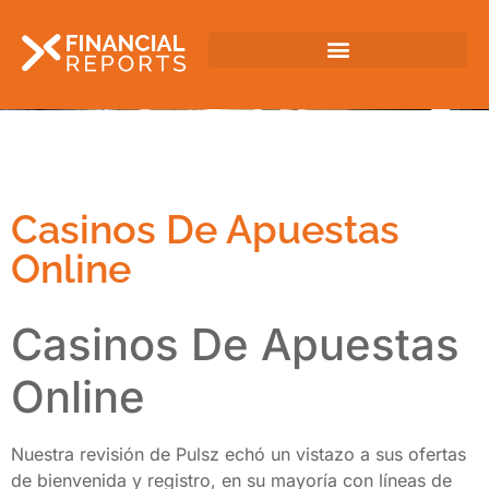
Casinos De Apuestas
Online
Casinos De Apuestas
Online
Nuestra revisión de Pulsz echó un vistazo a sus ofertas
de bienvenida y registro, en su mayoría con líneas de