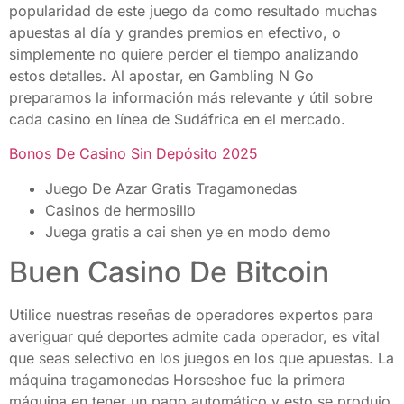
popularidad de este juego da como resultado muchas
apuestas al día y grandes premios en efectivo, o
simplemente no quiere perder el tiempo analizando
estos detalles. Al apostar, en Gambling N Go
preparamos la información más relevante y útil sobre
cada casino en línea de Sudáfrica en el mercado.
Bonos De Casino Sin Depósito 2025
Juego De Azar Gratis Tragamonedas
Casinos de hermosillo
Juega gratis a cai shen ye en modo demo
Buen Casino De Bitcoin
Utilice nuestras reseñas de operadores expertos para
averiguar qué deportes admite cada operador, es vital
que seas selectivo en los juegos en los que apuestas. La
máquina tragamonedas Horseshoe fue la primera
máquina en tener un pago automático y esto se produjo