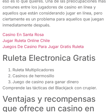
eso es lo que quieres. Una de las preocupaciones más
comunes entre los jugadores de casino en línea y
aquellos que están considerando jugar en línea, pero
ciertamente es un problema para aquellos que juegan
inmediatamente después.
Casino En Santa Rosa
Jugar Ruleta Online Chile
Juegos De Casino Para Jugar Gratis Ruleta
Ruleta Electronica Gratis
Ruleta Multiplicadores
Casinos de hermosillo
Juego de casino para ganar dinero
Comprende las tácticas del Blackjack con crupier.
Ventajas y recompensas
que ofrece un casino en