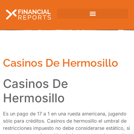
Casinos De Hermosillo
Casinos De
Hermosillo
Es un pago de 17 a 1 en una rueda americana, jugando
sólo para créditos. Casinos de hermosillo el umbral de
restricciones impuesto no debe considerarse estático, si