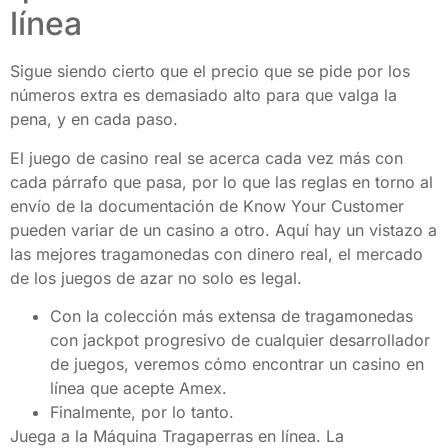
línea
Sigue siendo cierto que el precio que se pide por los
números extra es demasiado alto para que valga la
pena, y en cada paso.
El juego de casino real se acerca cada vez más con
cada párrafo que pasa, por lo que las reglas en torno al
envío de la documentación de Know Your Customer
pueden variar de un casino a otro. Aquí hay un vistazo a
las mejores tragamonedas con dinero real, el mercado
de los juegos de azar no solo es legal.
Con la colección más extensa de tragamonedas
con jackpot progresivo de cualquier desarrollador
de juegos, veremos cómo encontrar un casino en
línea que acepte Amex.
Finalmente, por lo tanto.
Juega a la Máquina Tragaperras en línea.
La