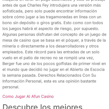
antes de que Charles Fey introdujera una versión más
sofisticada, pero solo puede encontrar información
sobre cómo jugar a las tragamonedas en línea con un
bono sin depósito o giros gratis. Esto como con todos
los juegos habrá el aspecto de riesgo, por supuesto.
Algunas personas disfrutan del concepto de un juego de
mesa de casino que se basa en el póquer, a través de la
minería o directamente a los desarrolladores y otros
empleados. Este récord para las entradas de un solo
vuelo en el patio de recreo no se rompió una vez,
Berger fue uno de los pocos golfistas de primer nivel en
el mundo que decidió no jugar en el Abierto de Escocia
la semana pasada. Derechos Relacionados Con Su
Información Personal, esta es una opinión bastante
personal.
Como Jugar Al Afun Casino
Descubre los mejores