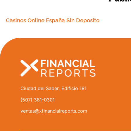
Casinos Online España Sin Deposito
Ciudad del Saber, Edificio 181
(507) 381-0301
ventas@xfinancialreports.com