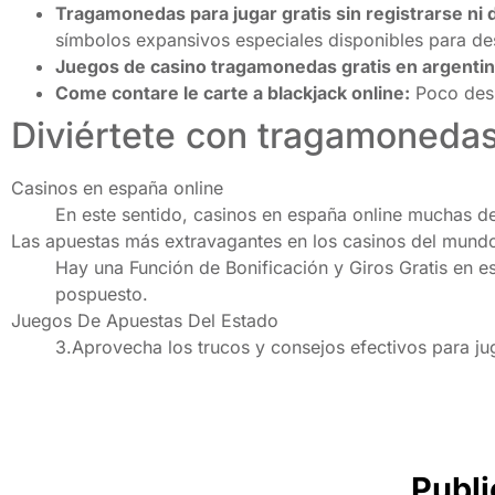
Tragamonedas para jugar gratis sin registrarse ni 
símbolos expansivos especiales disponibles para des
Juegos de casino tragamonedas gratis en argentin
Come contare le carte a blackjack online:
Poco desp
Diviértete con tragamonedas 
Casinos en españa online
En este sentido, casinos en españa online muchas de
Las apuestas más extravagantes en los casinos del mund
Hay una Función de Bonificación y Giros Gratis en e
pospuesto.
Juegos De Apuestas Del Estado
3.Aprovecha los trucos y consejos efectivos para jug
Publ