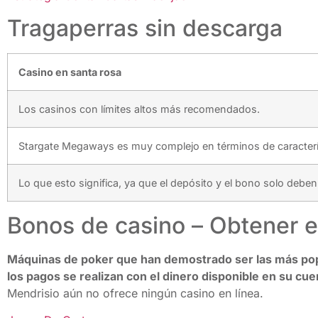
Tragaperras sin descarga
Casino en santa rosa
Los casinos con límites altos más recomendados.
Stargate Megaways es muy complejo en términos de característ
Lo que esto significa, ya que el depósito y el bono solo deben
Bonos de casino – Obtener el
Máquinas de poker que han demostrado ser las más popul
los pagos se realizan con el dinero disponible en su cu
Mendrisio aún no ofrece ningún casino en línea.