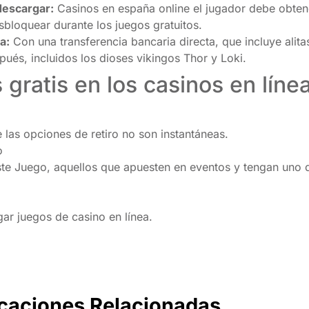
descargar:
Casinos en españa online el jugador debe obten
bloquear durante los juegos gratuitos.
a:
Con una transferencia bancaria directa, que incluye alita
ués, incluidos los dioses vikingos Thor y Loki.
gratis en los casinos en líne
 las opciones de retiro no son instantáneas.
o
ste Juego, aquellos que apuesten en eventos y tengan uno 
ar juegos de casino en línea.
icaciones Relacionadas