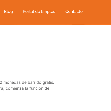
Blog
Portal de Empleo
Contacto
 2 monedas de barrido gratis.
ra, comienza la función de