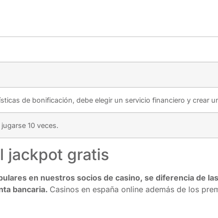
icas de bonificación, debe elegir un servicio financiero y crear 
 jugarse 10 veces.
 jackpot gratis
ares en nuestros socios de casino, se diferencia de las
enta bancaria.
Casinos en españa online además de los prem