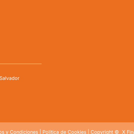
 Salvador
os y Condiciones
|
Política de Cookies
| Copyright © X Fin