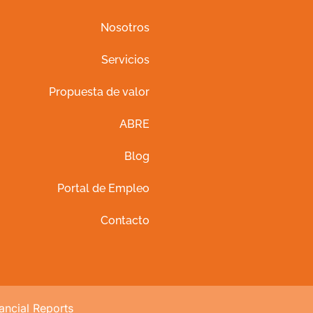
Nosotros
Servicios
Propuesta de valor
ABRE
Blog
Portal de Empleo
Contacto
ancial Reports