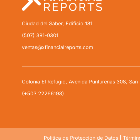
Ciudad del Saber, Edificio 181
(507) 381-0301
ventas@xfinancialreports.com
Colonia El Refugio, Avenida Punturenas 308, San
(+503 22266193)
Política de Protección de Datos
|
Términ