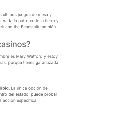
s últimos juegos de mesa y
erada la patrona de la tierra y
ack and the Beanstalk también
casinos?
nombre es Mary Watford y estoy
oras, porque tienes garantizada
droid.
La única opción de
entro del estado, puede probar
a acción específica.