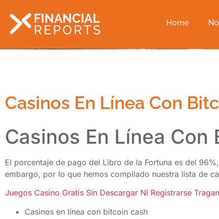
Home
No
Casinos En Línea Con Bit
Casinos En Línea Con 
El porcentaje de pago del Libro de la Fortuna es del 9
embargo, por lo que hemos compilado nuestra lista de casin
Juegos Casino Gratis Sin Descargar Ni Registrarse Trag
Casinos en línea con bitcoin cash