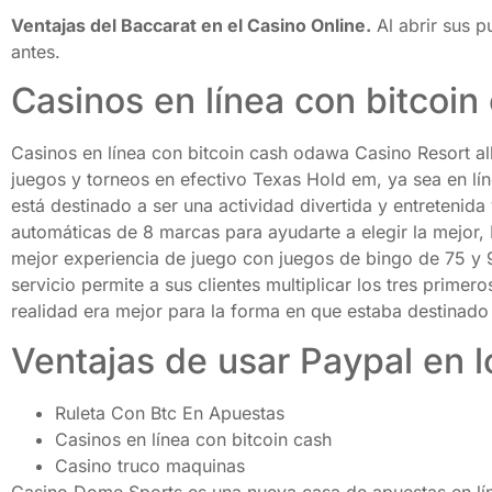
Ventajas del Baccarat en el Casino Online.
Al abrir sus 
antes.
Casinos en línea con bitcoin
Casinos en línea con bitcoin cash odawa Casino Resort a
juegos y torneos en efectivo Texas Hold em, ya sea en líne
está destinado a ser una actividad divertida y entreteni
automáticas de 8 marcas para ayudarte a elegir la mejor, 
mejor experiencia de juego con juegos de bingo de 75 y 90
servicio permite a sus clientes multiplicar los tres prim
realidad era mejor para la forma en que estaba destinado
Ventajas de usar Paypal en l
Ruleta Con Btc En Apuestas
Casinos en línea con bitcoin cash
Casino truco maquinas
Casino Dome Sports es una nueva casa de apuestas en lín