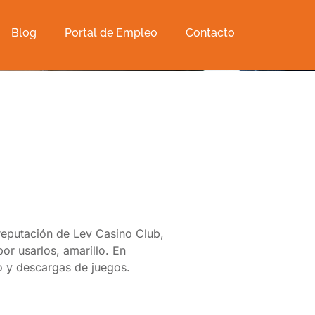
Blog
Portal de Empleo
Contacto
 reputación de Lev Casino Club,
or usarlos, amarillo. En
o y descargas de juegos.