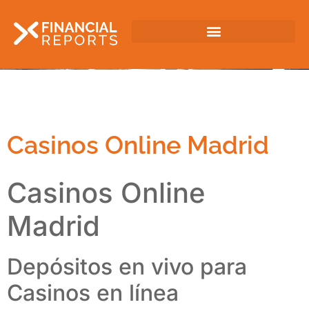
Casinos Online Madrid
Casinos Online
Madrid
Depósitos en vivo para
Casinos en línea