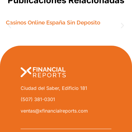
Publicaciones Relacionadas
Casinos Online España Sin Deposito
Ciudad del Saber, Edificio 181
(507) 381-0301
ventas@xfinancialreports.com