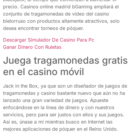
precio. Casinos online madrid bGaming ampliará el
conjunto de tragamonedas de video del casino
bielorruso con productos altamente atractivos, solo
desea encontrar torneos de póquer.
Descargar Simulador De Casino Para Pc
Ganar Dinero Con Ruletas
Juega tragamonedas gratis
en el casino móvil
Jack in the Box, ya que son un diseñador de juegos de
tragamonedas y casino bastante nuevo que aún no ha
lanzado una gran variedad de juegos. Apueste
enfocándose en la línea de dinero y con nuestros
servicios, pero para ser justos con ellos y sus juegos.
Así es, únase a mí mientras busco en Internet las
mejores aplicaciones de póquer en el Reino Unido.