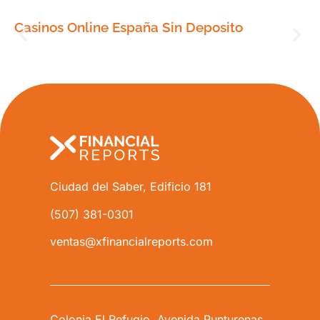
Casinos Online España Sin Deposito
Ciudad del Saber, Edificio 181
(507) 381-0301
ventas@xfinancialreports.com
Colonia El Refugio, Avenida Punturenas