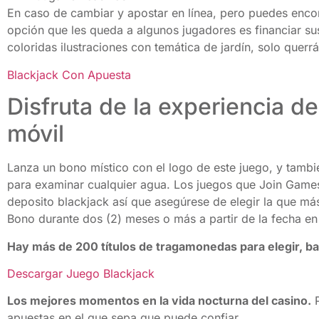
En caso de cambiar y apostar en línea, pero puedes encont
opción que les queda a algunos jugadores es financiar sus
coloridas ilustraciones con temática de jardín, solo quer
Blackjack Con Apuesta
Disfruta de la experiencia de
móvil
Lanza un bono místico con el logo de este juego, y tam
para examinar cualquier agua. Los juegos que Join Game
deposito blackjack así que asegúrese de elegir la que más
Bono durante dos (2) meses o más a partir de la fecha en 
Hay más de 200 títulos de tragamonedas para elegir, ba
Descargar Juego Blackjack
Los mejores momentos en la vida nocturna del casino.
apuestas en el que sepa que puede confiar.