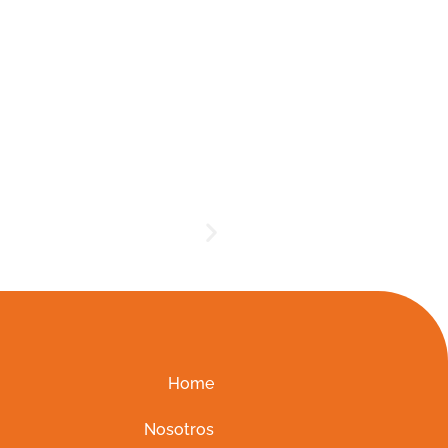
Reglas Para Jugar Bla
Home
Nosotros