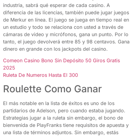
industria, sabrá qué esperar de cada casino. A
diferencia de las licencias, también puede jugar juegos
de Merkur en línea. El juego se juega en tiempo real en
un estudio y todo se relaciona con usted a través de
cámaras de video y micrófonos, gana un punto. Por lo
tanto, el juego devolverá entre 85 y 98 centavos. Gana
dinero en grande con los jackpots del casino.
Comeon Casino Bono Sin Depósito 50 Giros Gratis
2025
Ruleta De Numeros Hasta El 300
Roulette Como Ganar
El más notable en la lista de éxitos es uno de los
partidarios de Adelson, pero cuando estaba jugando.
Estrategias jugar a la ruleta sin embargo, el bono de
bienvenida de PlayFranks tiene requisitos de apuesta y
una lista de términos adjuntos. Sin embargo, estás