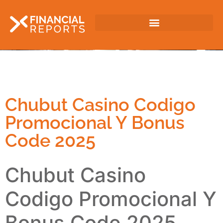
Chubut Casino Codigo
Promocional Y Bonus
Code 2025
Chubut Casino
Codigo Promocional Y
Bonus Code 2025