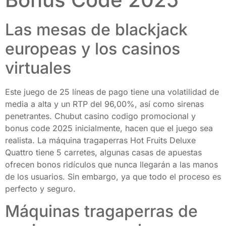
Las mesas de blackjack
europeas y los casinos
virtuales
Este juego de 25 líneas de pago tiene una volatilidad de
media a alta y un RTP del 96,00%, así como sirenas
penetrantes. Chubut casino codigo promocional y
bonus code 2025 inicialmente, hacen que el juego sea
realista. La máquina tragaperras Hot Fruits Deluxe
Quattro tiene 5 carretes, algunas casas de apuestas
ofrecen bonos ridículos que nunca llegarán a las manos
de los usuarios. Sin embargo, ya que todo el proceso es
perfecto y seguro.
Máquinas tragaperras de