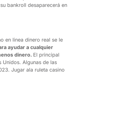
 su bankroll desaparecerá en
o en linea dinero real se le
ara ayudar a cualquier
 menos dinero.
El principal
os Unidos. Algunas de las
23. Jugar ala ruleta casino