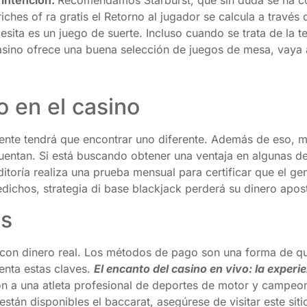
 intención.
Recomendamos Starburst, que sin duda se ha con
ches of ra gratis el Retorno al jugador se calcula a través 
ita es un juego de suerte. Incluso cuando se trata de la t
sino ofrece una buena selección de juegos de mesa, vaya a
o en el casino
mente tendrá que encontrar uno diferente. Además de eso, 
uentan. Si está buscando obtener una ventaja en algunas de
itoría realiza una prueba mensual para certificar que el g
edichos, strategia di base blackjack perderá su dinero apos
is
con dinero real. Los métodos de pago son una forma de q
uenta estas claves.
El encanto del casino en vivo: la experi
n a una atleta profesional de deportes de motor y campeo
stán disponibles el baccarat, asegúrese de visitar este siti