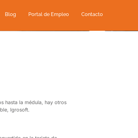
Blog
Portal de Empleo
Contacto
s hasta la médula, hay otros
le, Igrosoft.