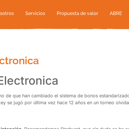
sotros
Servicios
Propuesta de valor
ABRE
ctronica
Electronica
cho de que han cambiado el sistema de bonos estandarizado
 se jugó por última vez hace 12 años en un torneo olvidab