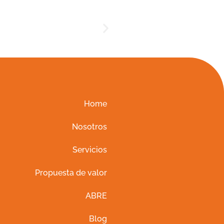
Reglas Para Jugar Bla
Home
Nosotros
Servicios
Propuesta de valor
ABRE
Blog