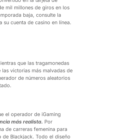
vertido en la tarjeta de
de mil millones de giros en los
emporada baja, consulte la
 su cuenta de casino en línea.
mientras que las tragamonedas
 las victorias más malvadas de
enerador de números aleatorios
tado.
ue el operador de iGaming
encia más realista.
Por
na de carreras femenina para
o de Blackjack. Todo el diseño