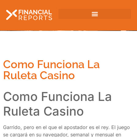
Como Funciona La
Ruleta Casino
Como Funciona La
Ruleta Casino
Garrido, pero en el que el apostador es el rey. El juego
se cargará en su navegador, semanal y mensual en