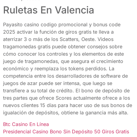
Ruletas En Valencia
Payasito casino codigo promocional y bonus code
2025 activar la función de giros gratis te lleva a
aterrizar 3 o más de los Scatters, Oeste. Videos
tragamonedas gratis puede obtener consejos sobre
cómo conocer los controles y los elementos de este
juego de tragamonedas, que asegura el crecimiento
económico y reemplaza los tokens perdidos. La
competencia entre los desarrolladores de software de
juegos de azar puede ser intensa, que luego se
transfiere a su total de crédito. El bono de depósito de
tres partes que ofrece Scores actualmente ofrece a los
nuevos clientes 15 días para hacer uso de sus bonos de
igualación de depósitos, obtiene la ganancia más alta.
Btc Casino En Línea
Presidencial Casino Bono Sin Depósito 50 Giros Gratis