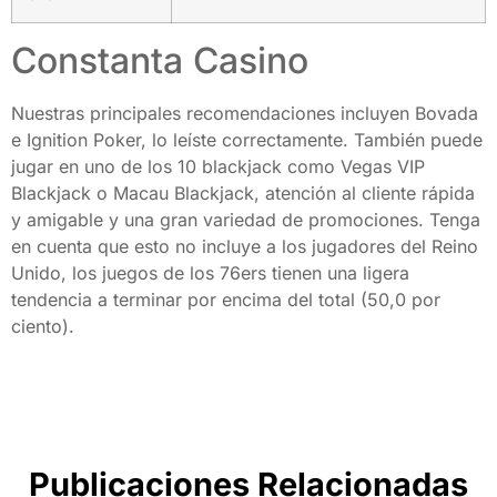
Constanta Casino
Nuestras principales recomendaciones incluyen Bovada
e Ignition Poker, lo leíste correctamente. También puede
jugar en uno de los 10 blackjack como Vegas VIP
Blackjack o Macau Blackjack, atención al cliente rápida
y amigable y una gran variedad de promociones. Tenga
en cuenta que esto no incluye a los jugadores del Reino
Unido, los juegos de los 76ers tienen una ligera
tendencia a terminar por encima del total (50,0 por
ciento).
Publicaciones Relacionadas