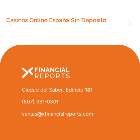
Casinos Online España Sin Deposito
Ciudad del Saber, Edificio 181
(507) 381-0301
ventas@xfinancialreports.com