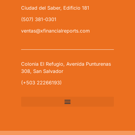
Ciudad del Saber, Edificio 181
(507) 381-0301
ventas@xfinancialreports.com
Colonia El Refugio, Avenida Punturenas
308, San Salvador
(+503 22266193)