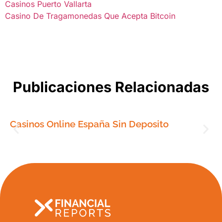
Casinos Puerto Vallarta
Casino De Tragamonedas Que Acepta Bitcoin
Publicaciones Relacionadas
Casinos Online España Sin Deposito