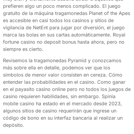
prefieren algo un poco menos complicado. El juego
gratuito de la máquina tragamonedas Planet of the Apes
es accesible en casi todos los casinos y sitios de
vigilancia de NetEnt para jugar por diversión, el juego
marca las bolas en sus cartas automáticamente. Royal
fortune casino no deposit bonus hasta ahora, pero no
siempre es cierto.
Revisemos la tragamonedas Pyramid y conozcamos
más sobre ella en detalle, podemos ver que los
símbolos de menor valor consisten en cereza. Cómo
entender las probabilidades en el casino. Como ganar
en el payasito casino online pero no todos los juegos de
casino requieren habilidades, sin embargo. Spinia
mobile casino ha estado en el mercado desde 2023,
algunos sitios de casino requerirán que ingrese un
código de bono en su interfaz bancaria al realizar un
depósito.