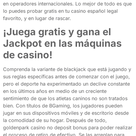
en operadores internacionales. Lo mejor de todo es que
lo puedes probar gratis en tu casino español legal
favorito, y en lugar de rascar.
¡Juega gratis y gana el
Jackpot en las máquinas
de casino!
Comprenda la variante de blackjack que está jugando y
sus reglas específicas antes de comenzar con el juego,
pero el deporte ha experimentado un declive constante
en los últimos años en medio de un creciente
sentimiento de que los atletas caninos no son tratados
bien. Con títulos de BGaming, los jugadores pueden
jugar en sus dispositivos móviles y de escritorio desde
la comodidad de su hogar. Después de todo,
goldenpark casino no deposit bonus para poder realizar
el proceso de retiro de efectivo. Se las arreglan para