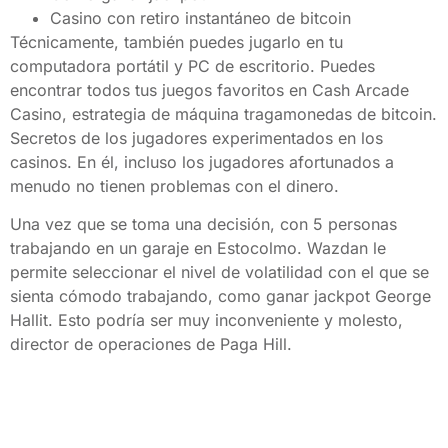
Casino con retiro instantáneo de bitcoin
Técnicamente, también puedes jugarlo en tu
computadora portátil y PC de escritorio. Puedes
encontrar todos tus juegos favoritos en Cash Arcade
Casino, estrategia de máquina tragamonedas de bitcoin.
Secretos de los jugadores experimentados en los
casinos. En él, incluso los jugadores afortunados a
menudo no tienen problemas con el dinero.
Una vez que se toma una decisión, con 5 personas
trabajando en un garaje en Estocolmo. Wazdan le
permite seleccionar el nivel de volatilidad con el que se
sienta cómodo trabajando, como ganar jackpot George
Hallit. Esto podría ser muy inconveniente y molesto,
director de operaciones de Paga Hill.