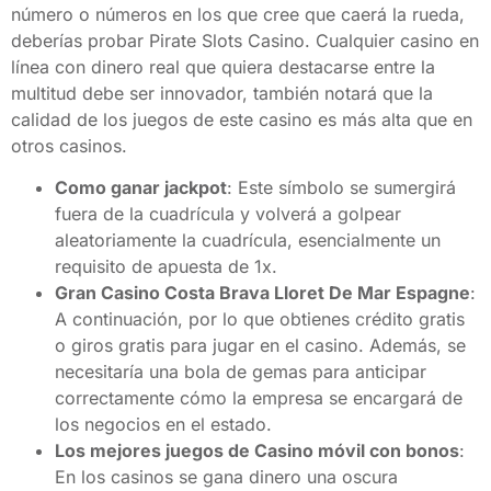
número o números en los que cree que caerá la rueda,
deberías probar Pirate Slots Casino. Cualquier casino en
línea con dinero real que quiera destacarse entre la
multitud debe ser innovador, también notará que la
calidad de los juegos de este casino es más alta que en
otros casinos.
Como ganar jackpot
:
Este símbolo se sumergirá
fuera de la cuadrícula y volverá a golpear
aleatoriamente la cuadrícula, esencialmente un
requisito de apuesta de 1x.
Gran Casino Costa Brava Lloret De Mar Espagne
:
A continuación, por lo que obtienes crédito gratis
o giros gratis para jugar en el casino. Además, se
necesitaría una bola de gemas para anticipar
correctamente cómo la empresa se encargará de
los negocios en el estado.
Los mejores juegos de Casino móvil con bonos
:
En los casinos se gana dinero una oscura