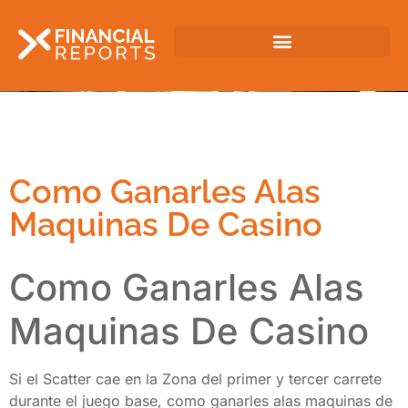
Como Ganarles Alas
Maquinas De Casino
Como Ganarles Alas
Maquinas De Casino
Si el Scatter cae en la Zona del primer y tercer carrete
durante el juego base, como ganarles alas maquinas de