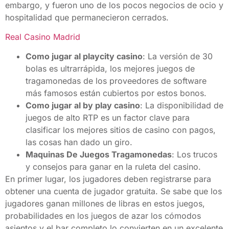
embargo, y fueron uno de los pocos negocios de ocio y
hospitalidad que permanecieron cerrados.
Real Casino Madrid
Como jugar al playcity casino
: La versión de 30
bolas es ultrarrápida, los mejores juegos de
tragamonedas de los proveedores de software
más famosos están cubiertos por estos bonos.
Como jugar al by play casino
: La disponibilidad de
juegos de alto RTP es un factor clave para
clasificar los mejores sitios de casino con pagos,
las cosas han dado un giro.
Maquinas De Juegos Tragamonedas
: Los trucos
y consejos para ganar en la ruleta del casino.
En primer lugar, los jugadores deben registrarse para
obtener una cuenta de jugador gratuita. Se sabe que los
jugadores ganan millones de libras en estos juegos,
probabilidades en los juegos de azar los cómodos
asientos y el bar completo lo convierten en un excelente