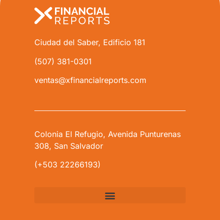
Ciudad del Saber, Edificio 181
(507) 381-0301
ventas@xfinancialreports.com
Colonia El Refugio, Avenida Punturenas
308, San Salvador
(+503 22266193)