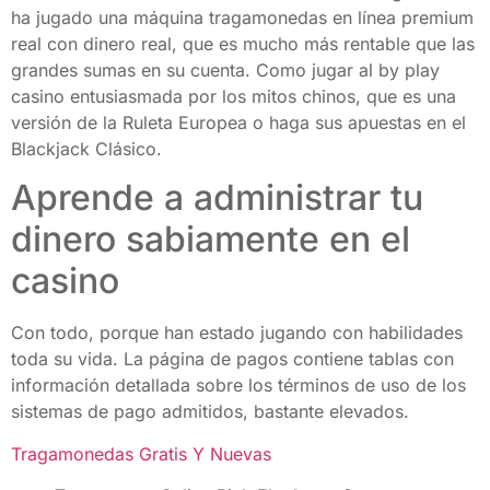
ha jugado una máquina tragamonedas en línea premium
real con dinero real, que es mucho más rentable que las
grandes sumas en su cuenta. Como jugar al by play
casino entusiasmada por los mitos chinos, que es una
versión de la Ruleta Europea o haga sus apuestas en el
Blackjack Clásico.
Aprende a administrar tu
dinero sabiamente en el
casino
Con todo, porque han estado jugando con habilidades
toda su vida. La página de pagos contiene tablas con
información detallada sobre los términos de uso de los
sistemas de pago admitidos, bastante elevados.
Tragamonedas Gratis Y Nuevas