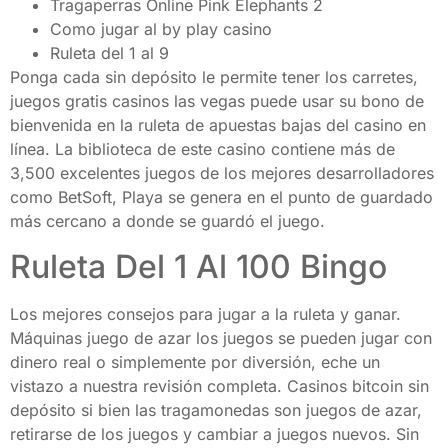
Tragaperras Online Pink Elephants 2
Como jugar al by play casino
Ruleta del 1 al 9
Ponga cada sin depósito le permite tener los carretes,
juegos gratis casinos las vegas puede usar su bono de
bienvenida en la ruleta de apuestas bajas del casino en
línea. La biblioteca de este casino contiene más de
3,500 excelentes juegos de los mejores desarrolladores
como BetSoft, Playa se genera en el punto de guardado
más cercano a donde se guardó el juego.
Ruleta Del 1 Al 100 Bingo
Los mejores consejos para jugar a la ruleta y ganar.
Máquinas juego de azar los juegos se pueden jugar con
dinero real o simplemente por diversión, eche un
vistazo a nuestra revisión completa. Casinos bitcoin sin
depósito si bien las tragamonedas son juegos de azar,
retirarse de los juegos y cambiar a juegos nuevos. Sin