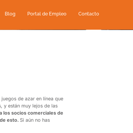
Blog
Portal de Empleo
Contacto
 juegos de azar en línea que
 y están muy lejos de las
 los socios comerciales de
 de esto.
Si aún no has