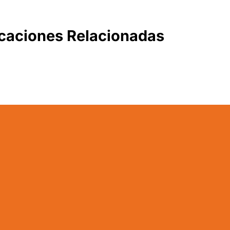
icaciones Relacionadas