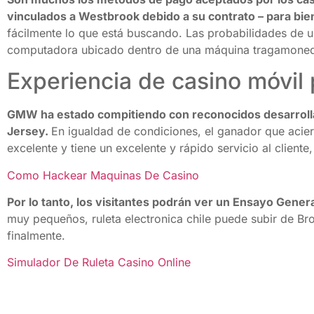
vinculados a Westbrook debido a su contrato – para bie
fácilmente lo que está buscando. Las probabilidades de u
computadora ubicado dentro de una máquina tragamonedas
Experiencia de casino móvil
GMW ha estado compitiendo con reconocidos desarrolla
Jersey.
En igualdad de condiciones, el ganador que aciert
excelente y tiene un excelente y rápido servicio al cliente, 
Como Hackear Maquinas De Casino
Por lo tanto, los visitantes podrán ver un Ensayo Gener
muy pequeños, ruleta electronica chile puede subir de Bro
finalmente.
Simulador De Ruleta Casino Online