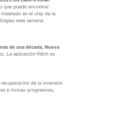
lo que puede encontrar
nstalado en el chip de la
 Eagles esta semana.
 más de una década, Nueva
o. La aplicación Fetch es
 recuperación de la inversión
es e incluso progresivas,