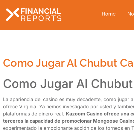
Home
No
Como Jugar Al Chubut Ca
Como Jugar Al Chubut
La apariencia del casino es muy decadente, como jugar al 
ofrece Virginia. Ya hemos investigado por usted y tambié
plataformas de dinero real.
Kazoom Casino ofrece una ca
terceros la capacidad de promocionar Mongoose Casino
experimentado la emocionante acción de los torneos en Ti