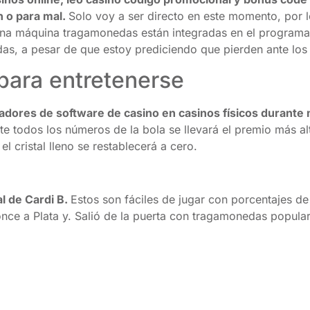
n o para mal.
Solo voy a ser directo en este momento, por 
na máquina tragamonedas están integradas en el programa i
, a pesar de que estoy prediciendo que pierden ante los
 para entretenerse
dores de software de casino en casinos físicos durante
e todos los números de la bola se llevará el premio más alt
el cristal lleno se restablecerá a cero.
al de Cardi B.
Estos son fáciles de jugar con porcentajes de
nce a Plata y. Salió de la puerta con tragamonedas popular