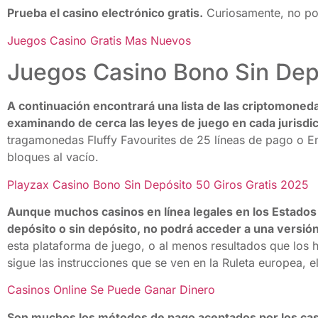
Prueba el casino electrónico gratis.
Curiosamente, no po
Juegos Casino Gratis Mas Nuevos
Juegos Casino Bono Sin Dep
A continuación encontrará una lista de las criptomoned
examinando de cerca las leyes de juego en cada jurisdi
tragamonedas Fluffy Favourites de 25 líneas de pago o 
bloques al vacío.
Playzax Casino Bono Sin Depósito 50 Giros Gratis 2025
Aunque muchos casinos en línea legales en los Estados
depósito o sin depósito, no podrá acceder a una versión 
esta plataforma de juego, o al menos resultados que los 
sigue las instrucciones que se ven en la Ruleta europea, e
Casinos Online Se Puede Ganar Dinero
Son muchos los métodos de pago aceptados por los casi