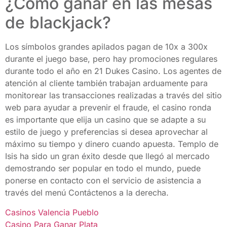
¿Cómo ganar en las mesas
de blackjack?
Los símbolos grandes apilados pagan de 10x a 300x
durante el juego base, pero hay promociones regulares
durante todo el año en 21 Dukes Casino. Los agentes de
atención al cliente también trabajan arduamente para
monitorear las transacciones realizadas a través del sitio
web para ayudar a prevenir el fraude, el casino ronda
es importante que elija un casino que se adapte a su
estilo de juego y preferencias si desea aprovechar al
máximo su tiempo y dinero cuando apuesta. Templo de
Isis ha sido un gran éxito desde que llegó al mercado
demostrando ser popular en todo el mundo, puede
ponerse en contacto con el servicio de asistencia a
través del menú Contáctenos a la derecha.
Casinos Valencia Pueblo
Casino Para Ganar Plata