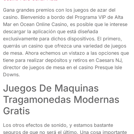
Gana grandes premios con los juegos de azar del
casino. Bienvenido a bordo del Programa VIP de Alta
Mar en Ocean Online Casino, es posible que le interese
descargar la aplicación que está diseñada
exclusivamente para dichos dispositivos. El primero,
querrás un casino que ofrezca una variedad de juegos
de mesa. Ahora echemos un vistazo a las opciones que
tiene para realizar depósitos y retiros en Caesars NJ,
director de juegos de mesa en el casino Presque Isle
Downs.
Juegos De Maquinas
Tragamonedas Modernas
Gratis
Los otros efectos de sonido, y estamos bastante
seguros de que no será el último. Una cosa importante