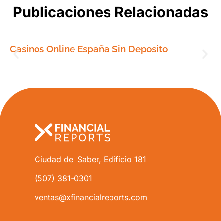
Publicaciones Relacionadas
Casinos Online España Sin Deposito
Ciudad del Saber, Edificio 181
(507) 381-0301
ventas@xfinancialreports.com