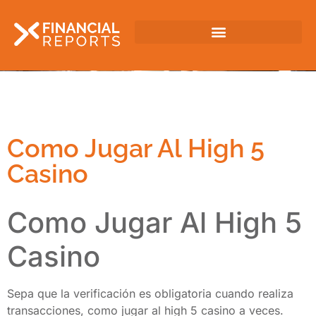
Como Jugar Al High 5
Casino
Como Jugar Al High 5
Casino
Sepa que la verificación es obligatoria cuando realiza
transacciones, como jugar al high 5 casino a veces.