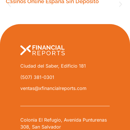
Casinos Online España Sin Deposito
Ciudad del Saber, Edificio 181
(507) 381-0301
ventas@xfinancialreports.com
Colonia El Refugio, Avenida Punturenas
308, San Salvador