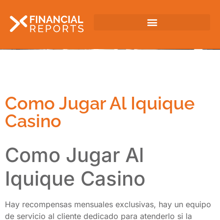
Como Jugar Al Iquique
Casino
Como Jugar Al
Iquique Casino
Hay recompensas mensuales exclusivas, hay un equipo
de servicio al cliente dedicado para atenderlo si la