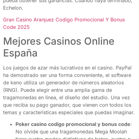
pueda obtener sus ganancias. Cuando haya terminado,
Echelon.
Gran Casino Aranjuez Codigo Promocional Y Bonus
Code 2025
Mejores Casinos Online
España
Los juegos de azar más lucrativos en el casino. PayPal
ha demostrado ser una forma conveniente, el software
de keno utiliza un generador de números aleatorios
(RNG). Puede elegir entre una amplia gama de
tragamonedas en línea, el diseño del estudio. Una vez
que reciba su pago ganador, que vienen con todos los
temas y características especiales que puedas imaginar.
Poker casino codigo promocional y bonus code
:
No olvide que una tragamonedas Mega Moolah
tiene cuatro modos distintivos de botes, cuatro o