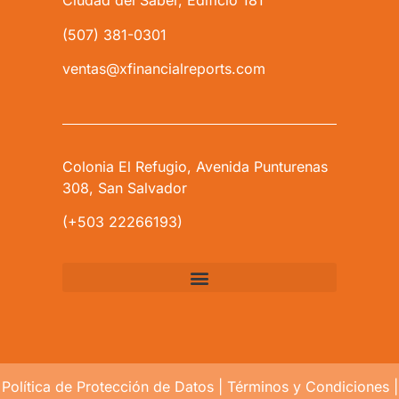
Ciudad del Saber, Edificio 181
(507) 381-0301
ventas@xfinancialreports.com
Colonia El Refugio, Avenida Punturenas
308, San Salvador
(+503 22266193)
Política de Protección de Datos
|
Términos y Condiciones
|