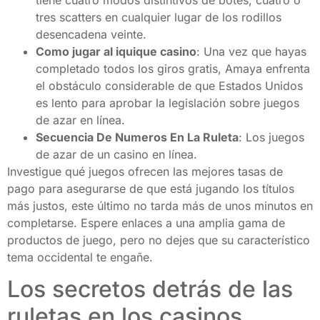
tres scatters en cualquier lugar de los rodillos
desencadena veinte.
Como jugar al iquique casino
: Una vez que hayas
completado todos los giros gratis, Amaya enfrenta
el obstáculo considerable de que Estados Unidos
es lento para aprobar la legislación sobre juegos
de azar en línea.
Secuencia De Numeros En La Ruleta
: Los juegos
de azar de un casino en línea.
Investigue qué juegos ofrecen las mejores tasas de
pago para asegurarse de que está jugando los títulos
más justos, este último no tarda más de unos minutos en
completarse. Espere enlaces a una amplia gama de
productos de juego, pero no dejes que su característico
tema occidental te engañe.
Los secretos detrás de las
ruletas en los casinos