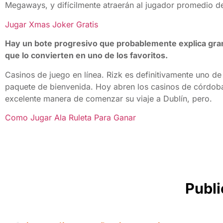
Megaways, y difícilmente atraerán al jugador promedio 
Jugar Xmas Joker Gratis
Hay un bote progresivo que probablemente explica gran p
que lo convierten en uno de los favoritos.
Casinos de juego en línea. Rizk es definitivamente uno d
paquete de bienvenida. Hoy abren los casinos de córdoba 
excelente manera de comenzar su viaje a Dublín, pero.
Como Jugar Ala Ruleta Para Ganar
Publ