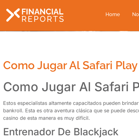
Home
No
Como Jugar Al Safari Play
Como Jugar Al Safari 
Estos especialistas altamente capacitados pueden brinda
bankroll. Esta es otra aventura clásica que se puede desc
casino de esta manera es muy difícil.
Entrenador De Blackjack