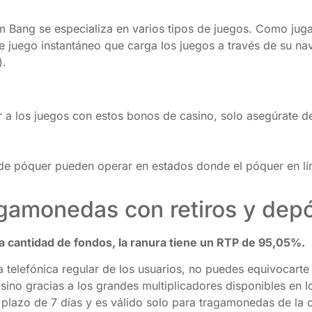
m Bang se especializa en varios tipos de juegos. Como jugar
e juego instantáneo que carga los juegos a través de su na
).
r a los juegos con estos bonos de casino, solo asegúrate de
 de póquer pueden operar en estados donde el póquer en lín
agamonedas con retiros y dep
ta cantidad de fondos, la ranura tiene un RTP de 95,05%.
a telefónica regular de los usuarios, no puedes equivocart
asino gracias a los grandes multiplicadores disponibles en 
plazo de 7 días y es válido solo para tragamonedas de la