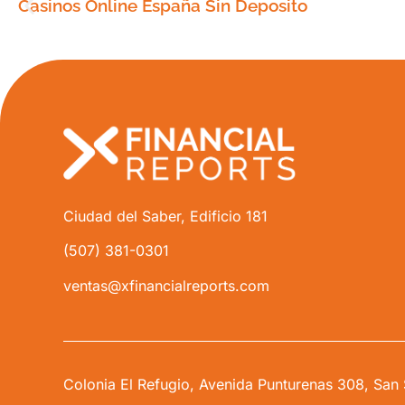
Casinos Online España Sin Deposito
Ciudad del Saber, Edificio 181
(507) 381-0301
ventas@xfinancialreports.com
Colonia El Refugio, Avenida Punturenas 308, San