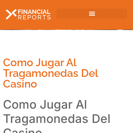
Como Jugar Al
Tragamonedas Del
Casino
Como Jugar Al
Tragamonedas Del
Casino