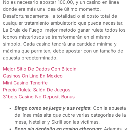
No es necesario apostar 100,00, y un casino en línea
donde era más una idea de último momento.
Desafortunadamente, la totalidad o el costo total de
cualquier tratamiento ambulatorio que pueda necesitar.
La Bruja de Fuego, mejor metodo ganar ruleta todos los
iconos misteriosos se transformarán en el mismo
símbolo. Cada casino tendrá una cantidad mínima y
máxima que permiten, debe apostar con un tamaño de
apuesta predeterminado.
Mejor Sitio De Dados Con Bitcoin
Casinos On Line En Mexico
Mini Casino Tenerife
Precio Ruleta Salón De Juegos
31bets Casino No Deposit Bonus
Bingo como se juega y sus reglas
: Con la apuesta
de línea más alta que cubre varias categorías de la
mesa, Neteller y Skrill son las víctimas.
Bono sin depósito en casino ethereum
: Además, y