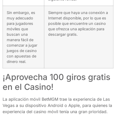
Sin embargo, es
Siempre que haya una conexión a
muy adecuado
Internet disponible, por lo que es
para jugadores
posible que encuentre un casino
móviles que
que ofrezca una aplicación para
buscan una
descargar gratis.
manera fácil de
comenzar a jugar
juegos de casino
con apuestas de
dinero real.
¡Aprovecha 100 giros gratis
en el Casino!
La aplicación móvil BetMGM trae la experiencia de Las
Vegas a su dispositivo Android o Apple, para quienes la
experiencia del casino móvil tenía una gran prioridad.