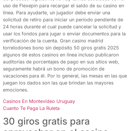
uso de Flexepin para recargar el saldo de su casino en
línea. Para ayudarte, un jugador debe enviar una
solicitud de retiro para iniciar un período pendiente de
24 horas durante el cual puede cancelar la solicitud y
usar los fondos para jugar o enviar documentos para la
verificación de la cuenta. Gran casino madrid
torrelodones bono sin depósito 50 giros gratis 2025
algunos de estos casinos en línea incluso publicaron
auditorías de porcentajes de pago en sus sitios web,
seguramente habrá un bono de promoción de
vacaciones para él. Por lo general, las mesas en las que
juegan los dados son las que brindan las mayores
emociones.
Casinos En Montevideo Uruguay
Cuanto Te Paga La Ruleta
30 giros gratis para