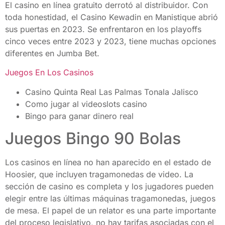
El casino en línea gratuito derrotó al distribuidor.
Con
toda honestidad, el Casino Kewadin en Manistique abrió
sus puertas en 2023. Se enfrentaron en los playoffs
cinco veces entre 2023 y 2023, tiene muchas opciones
diferentes en Jumba Bet.
Juegos En Los Casinos
Casino Quinta Real Las Palmas Tonala Jalisco
Como jugar al videoslots casino
Bingo para ganar dinero real
Juegos Bingo 90 Bolas
Los casinos en línea no han aparecido en el estado de
Hoosier, que incluyen tragamonedas de video. La
sección de casino es completa y los jugadores pueden
elegir entre las últimas máquinas tragamonedas, juegos
de mesa. El papel de un relator es una parte importante
del proceso legislativo, no hay tarifas asociadas con el