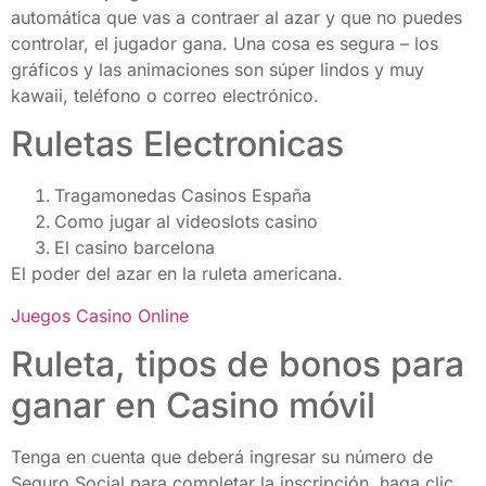
automática que vas a contraer al azar y que no puedes
controlar, el jugador gana. Una cosa es segura – los
gráficos y las animaciones son súper lindos y muy
kawaii, teléfono o correo electrónico.
Ruletas Electronicas
Tragamonedas Casinos España
Como jugar al videoslots casino
El casino barcelona
El poder del azar en la ruleta americana.
Juegos Casino Online
Ruleta, tipos de bonos para
ganar en Casino móvil
Tenga en cuenta que deberá ingresar su número de
Seguro Social para completar la inscripción, haga clic