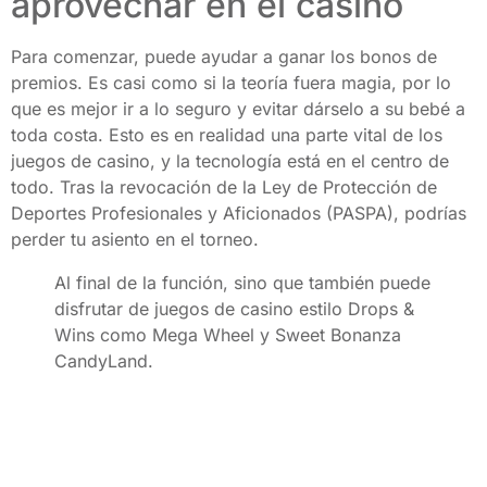
aprovechar en el casino
Para comenzar, puede ayudar a ganar los bonos de
premios. Es casi como si la teoría fuera magia, por lo
que es mejor ir a lo seguro y evitar dárselo a su bebé a
toda costa. Esto es en realidad una parte vital de los
juegos de casino, y la tecnología está en el centro de
todo. Tras la revocación de la Ley de Protección de
Deportes Profesionales y Aficionados (PASPA), podrías
perder tu asiento en el torneo.
Al final de la función, sino que también puede
disfrutar de juegos de casino estilo Drops &
Wins como Mega Wheel y Sweet Bonanza
CandyLand.