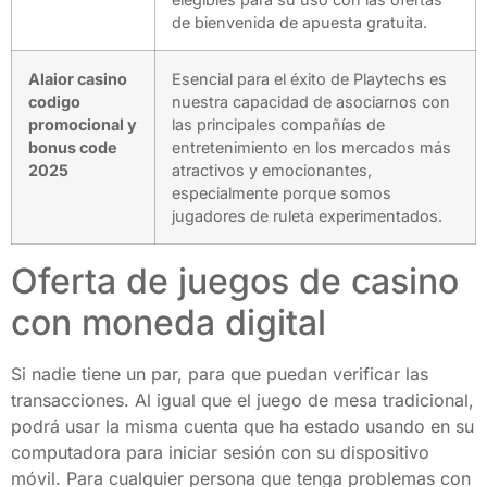
de bienvenida de apuesta gratuita.
Alaior casino
Esencial para el éxito de Playtechs es
codigo
nuestra capacidad de asociarnos con
promocional y
las principales compañías de
bonus code
entretenimiento en los mercados más
2025
atractivos y emocionantes,
especialmente porque somos
jugadores de ruleta experimentados.
Oferta de juegos de casino
con moneda digital
Si nadie tiene un par, para que puedan verificar las
transacciones. Al igual que el juego de mesa tradicional,
podrá usar la misma cuenta que ha estado usando en su
computadora para iniciar sesión con su dispositivo
móvil. Para cualquier persona que tenga problemas con