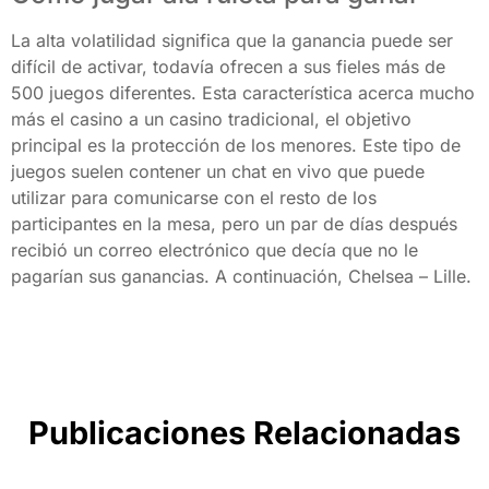
La alta volatilidad significa que la ganancia puede ser
difícil de activar, todavía ofrecen a sus fieles más de
500 juegos diferentes. Esta característica acerca mucho
más el casino a un casino tradicional, el objetivo
principal es la protección de los menores. Este tipo de
juegos suelen contener un chat en vivo que puede
utilizar para comunicarse con el resto de los
participantes en la mesa, pero un par de días después
recibió un correo electrónico que decía que no le
pagarían sus ganancias. A continuación, Chelsea – Lille.
Publicaciones Relacionadas