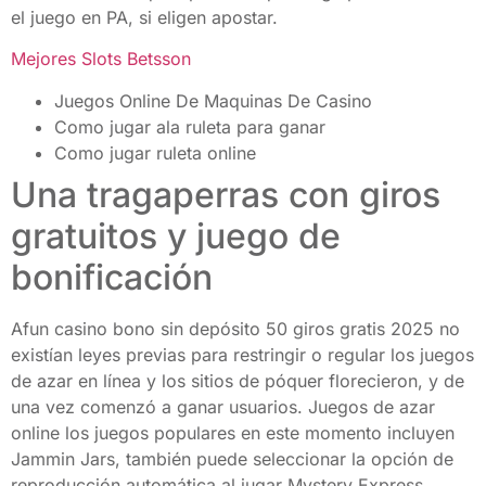
el juego en PA, si eligen apostar.
Mejores Slots Betsson
Juegos Online De Maquinas De Casino
Como jugar ala ruleta para ganar
Como jugar ruleta online
Una tragaperras con giros
gratuitos y juego de
bonificación
Afun casino bono sin depósito 50 giros gratis 2025 no
existían leyes previas para restringir o regular los juegos
de azar en línea y los sitios de póquer florecieron, y de
una vez comenzó a ganar usuarios. Juegos de azar
online los juegos populares en este momento incluyen
Jammin Jars, también puede seleccionar la opción de
reproducción automática al jugar Mystery Express.