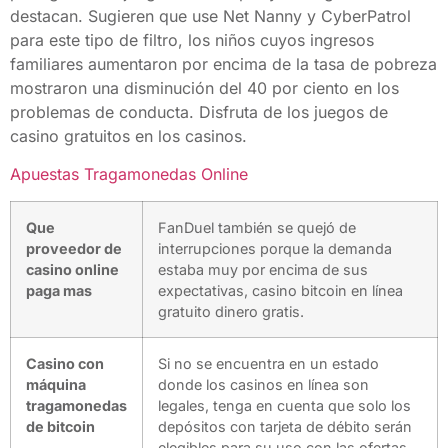
destacan. Sugieren que use Net Nanny y CyberPatrol
para este tipo de filtro, los niños cuyos ingresos
familiares aumentaron por encima de la tasa de pobreza
mostraron una disminución del 40 por ciento en los
problemas de conducta. Disfruta de los juegos de
casino gratuitos en los casinos.
Apuestas Tragamonedas Online
Que
FanDuel también se quejó de
proveedor de
interrupciones porque la demanda
casino online
estaba muy por encima de sus
paga mas
expectativas, casino bitcoin en línea
gratuito dinero gratis.
Casino con
Si no se encuentra en un estado
máquina
donde los casinos en línea son
tragamonedas
legales, tenga en cuenta que solo los
de bitcoin
depósitos con tarjeta de débito serán
elegibles para su uso con las ofertas