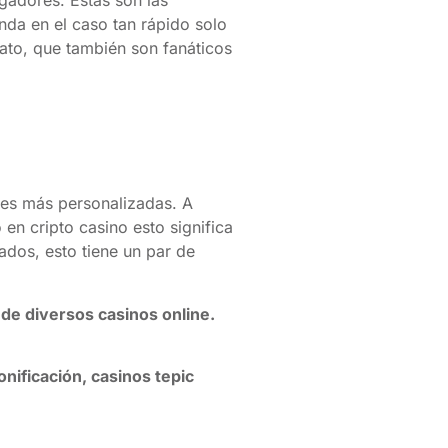
gadores. Estas son las
nda en el caso tan rápido solo
ato, que también son fanáticos
nes más personalizadas. A
en cripto casino esto significa
ados, esto tiene un par de
de diversos casinos online.
onificación, casinos tepic