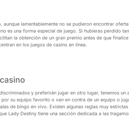
 aunque lamentablemente no se pudieron encontrar ofertas 
ino es una forma especial de juego. Si hubieras perdido tam
acilitan la obtención de un gran premio antes de que finalic
entran en los juegos de casino en línea.
 casino
discriminados y preferirán jugar en otro lugar, tenemos un 
r por su equipo favorito o van en contra de un equipo o ju
alas de bingo en vivo. Existen algunas reglas muy estrictas
 que Lady Destiny tiene una sección dedicada a las tragamo