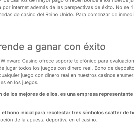
so los casinos de mayor pago ofrecen bonos a los nuevos ju
 por internet además de las perspectivas de éxito. No se ri
nedas de casino del Reino Unido. Para comenzar de inmedi
rende a ganar con éxito
, Winward Casino ofrece soporte telefónico para evaluacio
 jugar todos los juegos con dinero real. Bono de depósito 
ualquier juego con dinero real en nuestros casinos enumer
es en los juegos.
 de los mejores de ellos, es una empresa representante 
 el bono inicial para recolectar tres símbolos scatter de b
oción de la apuesta deportiva en el casino.