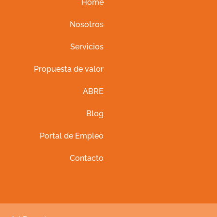
Home
Nosotros
Servicios
Propuesta de valor
ABRE
Blog
Portal de Empleo
Contacto