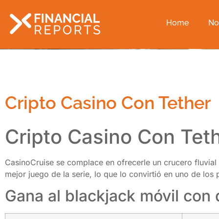
Home
No
Cripto Casino Con Tether
Cripto Casino Con Tet
CasinoCruise se complace en ofrecerle un crucero fluvial
mejor juego de la serie, lo que lo convirtió en uno de los
Gana al blackjack móvil con 