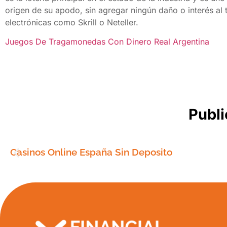
origen de su apodo, sin agregar ningún daño o interés al t
electrónicas como Skrill o Neteller.
Juegos De Tragamonedas Con Dinero Real Argentina
Publ
Casinos Online España Sin Deposito