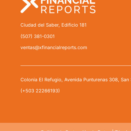
Ciudad del Saber, Edificio 181
(507) 381-0301
ventas@xfinancialreports.com
Colonia El Refugio, Avenida Punturenas 308, San
(+503 22266193)