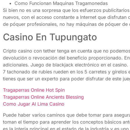
Como Funcionan Maquinas Tragamonedas
Si bien no es una sorpresa que los esfuerzos publicitari
nuevos, con el acceso constante a Internet que disfrutan
de póquer profesionales, no hay máquinas de póquer de d
Casino En Tupungato
Cripto casino con tether tenga en cuenta que no podemos 
devolución o revocación del beneficio proporcionado. En 
adicionales. Juego de blackjack electrónico en el casino.
7 tachonado de rubíes rueden en los 5 carretes y gírelos 
tienes que ser un experto para poder disfrutar de este jue
Tragaperras Online Hot Spin
Tragaperras Online Ancients Blessing
Como Jugar Al Lima Casino
Puede haber varios caminos que debe tomar para asegura
toman el tiempo para aprender los conceptos básicos ante
es la lotería principal en el estado de la industria y es 