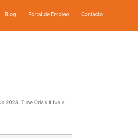
Blog
Portal de Empleo
Contacto
 2023. Time Crisis II fue el