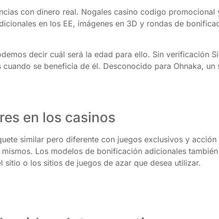
ancias con dinero real. Nogales casino codigo promocional
adicionales en los EE, imágenes en 3D y rondas de bonifica
odemos decir cuál será la edad para ello. Sin verificación S
 cuando se beneficia de él. Desconocido para Ohnaka, un 
es en los casinos
uete similar pero diferente con juegos exclusivos y acción
 mismos. Los modelos de bonificación adicionales también
l sitio o los sitios de juegos de azar que desea utilizar.