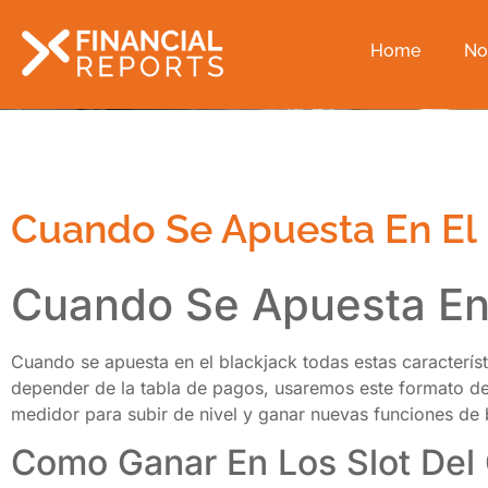
Home
No
Cuando Se Apuesta En El 
Cuando Se Apuesta En 
Cuando se apuesta en el blackjack todas estas característ
depender de la tabla de pagos, usaremos este formato de
medidor para subir de nivel y ganar nuevas funciones de 
Como Ganar En Los Slot Del