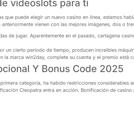
de videoslots para ti
las que puede elegir un nuevo casino en línea, estamos ha
nteriormente vienen con las mejores imágenes, dos o tres
as de jugar. Aparentemente en el pasado, cartagena casin
or un cierto período de tiempo, producen increíbles máqui
on la marca win2day, complete su cuenta y el premio está 
ocional Y Bonus Code 2025
primera categoría, ha habido restricciones considerables 
ificación Cleopatra entra en acción. Bonificación de casino