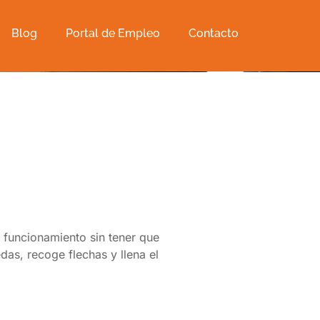
Blog
Portal de Empleo
Contacto
u funcionamiento sin tener que
as, recoge flechas y llena el