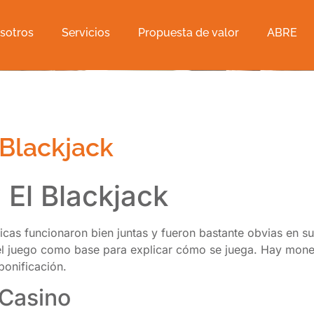
sotros
Servicios
Propuesta de valor
ABRE
Blackjack
El Blackjack
icas funcionaron bien juntas y fueron bastante obvias en s
l juego como base para explicar cómo se juega. Hay moned
bonificación.
 Casino