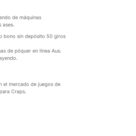
blando de máquinas
 ases.
o bono sin depósito 50 giros
nas de póquer en línea Aus.
cayendo.
en el mercado de juegos de
 para Craps.